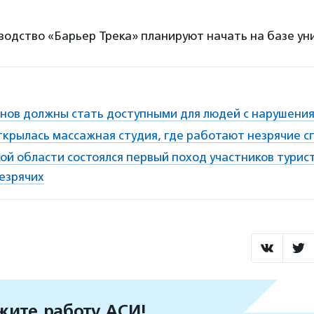
одство «Барьер Трека» планируют начать на базе ун
анов должны стать доступными для людей с нарушени
ткрылась массажная студия, где работают незрячие 
ой области состоялся первый поход участников турис
езрячих
ите работу АСИ!