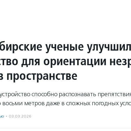
бирские ученые улучши
ство для ориентации нез
в пространстве
стройство способно распознавать препятстви
 восьми метров даже в сложных погодных усл
ью
·
03.03.2026