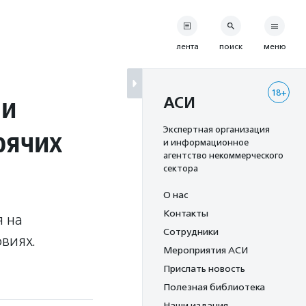
лента
поиск
меню
18+
ли
АСИ
рячих
Экспертная организация
и информационное
агентство некоммерческого
сектора
О нас
Контакты
я на
Сотрудники
овиях.
Мероприятия АСИ
Прислать новость
Полезная библиотека
Наши издания