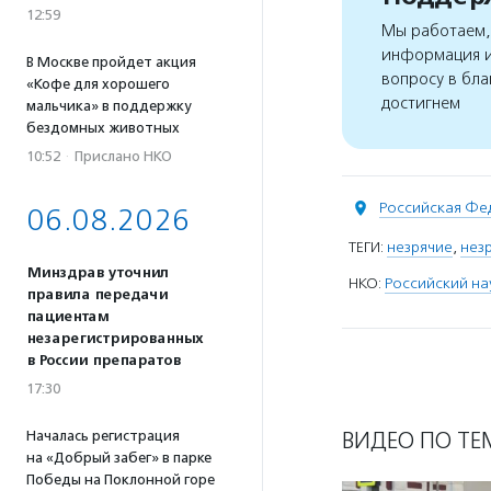
12:59
Мы работаем, 
информация и
В Москве пройдет акция
вопросу в бла
«Кофе для хорошего
достигнем
мальчика» в поддержку
бездомных животных
10:52
·
Прислано НКО
Российская Фе
06.08.2026
ТЕГИ:
незрячие
,
нез
Минздрав уточнил
НКО:
Российский н
правила передачи
пациентам
незарегистрированных
в России препаратов
17:30
ВИДЕО ПО ТЕ
Началась регистрация
на «Добрый забег» в парке
Победы на Поклонной горе