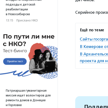
подходы к детской
реабилитации
Серийное произв
в Новосибирске
13:15
·
Прислано НКО
Ещё по теме
Сайты госорг
В Кемерове о
В Архангельск
проекта для н
Патриаршая гуманитарная
миссия ищет волонтеров для
ремонта домов в Донецке
и Горловке
Поддерж