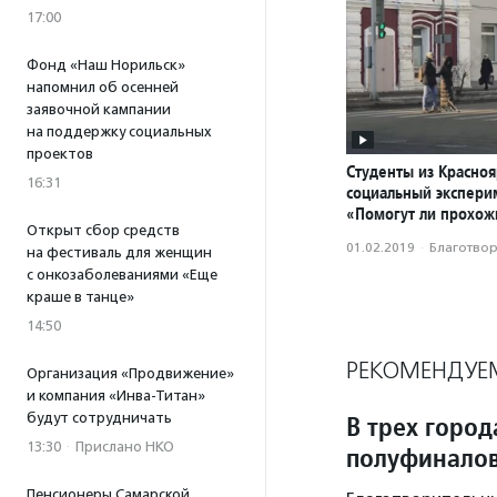
17:00
Фонд «Наш Норильск»
напомнил об осенней
заявочной кампании
на поддержку социальных
проектов
Студенты из Красноя
16:31
социальный экспери
«Помогут ли прохож
Открыт сбор средств
01.02.2019
·
Благотвори
на фестиваль для женщин
с онкозаболеваниями «Еще
краше в танце»
14:50
РЕКОМЕНДУЕ
Организация «Продвижение»
и компания «Инва-Титан»
будут сотрудничать
В трех горо
13:30
·
Прислано НКО
полуфиналов
Пенсионеры Самарской