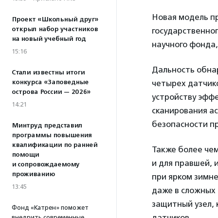
Новая модель п
Проект «Школьный друг»
открыл набор участников
государственног
на новый учебный год
научного фонда,
15:16
Дальность обнар
Стали известны итоги
конкурса «Заповедные
четырех датчико
острова России — 2026»
устройству эффе
14:21
сканирования ас
безопасности п
Минтруд представил
программы повышения
квалификации по ранней
Также более чем
помощи
и для правшей, 
и сопровождаемому
проживанию
при ярком зимн
13:45
даже в сложных 
защитный узел, 
Фонд «Катрен» поможет
датчиков.
внедрить современные