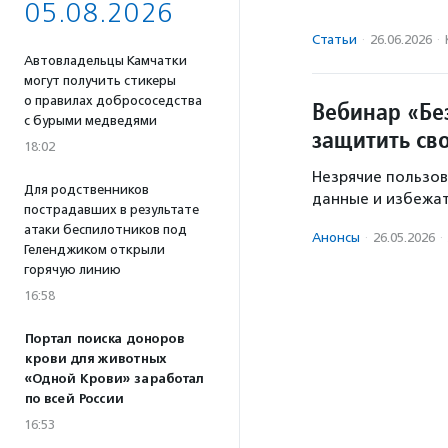
05.08.2026
Статьи
·
26.06.2026
·
Автовладельцы Камчатки
могут получить стикеры
о правилах добрососедства
Вебинар «Бе
с бурыми медведями
защитить св
18:02
Незрячие пользов
Для родственников
данные и избежа
пострадавших в результате
атаки беспилотников под
Анонсы
·
26.05.2026
·
Геленджиком открыли
горячую линию
16:58
Портал поиска доноров
крови для животных
«Одной Крови» заработал
по всей России
16:53