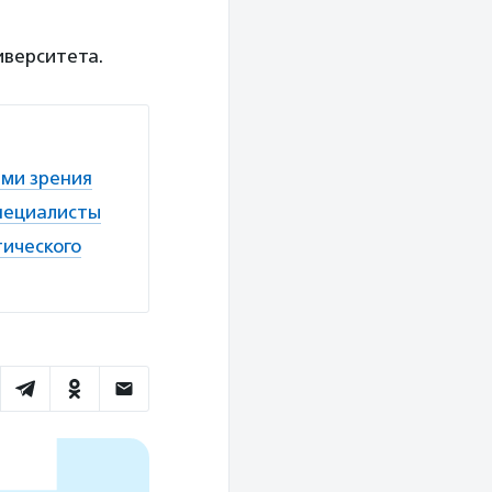
иверситета.
ями зрения
специалисты
тического