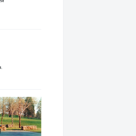
ей
я.