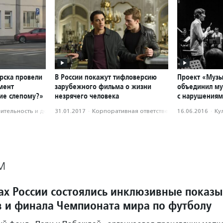
рска провели
В России покажут тифловерсию
Проект «Музы
мент
зарубежного фильма о жизни
объединил му
ие слепому?»
незрячего человека
с нарушениям
­тель­ность и доброволь­чест­во
31.01.2017
·
Корпоративная ответственность
16.06.2016
·
Ку
М
дах России состоялись инклюзивные показы
 и финала Чемпионата мира по футболу