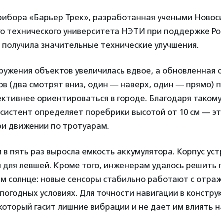
рибора «Барьер Трек», разработанная учеными Новос
о технического университета НЭТИ при поддержке Ро
 получила значительные технические улучшения.
ужения объектов увеличилась вдвое, а обновленная 
в (два смотрят вниз, один — наверх, один — прямо) 
ктивнее ориентироваться в городе. Благодаря таком
систент определяет поребрики высотой от 10 см — эт
ри движении по тротуарам.
 в пять раз выросла емкость аккумулятора. Корпус ус
и для левшей. Кроме того, инженерам удалось решить
ем солнце: новые сенсоры стабильно работают с отра
погодных условиях. Для точности навигации в констр
который гасит лишние вибрации и не дает им влиять 