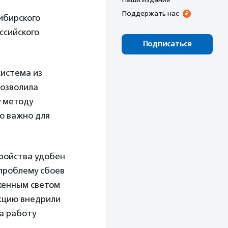
Поддержать нас
ибирского
ссийского
Подписаться
система из
позволила
у методу
о важно для
тройства удобен
 проблему сбоев
женным светом
укцию внедрили
на работу