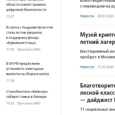
Благотворительн
области освоят правила
с переводом на р
цифровой безопасности
Новости
·
20.07.2026
13:27
Встреча с Андреем Ургантом
стала лотом аукциона
Музей крипт
в поддержку фонда
летний лаге
«Бумажная птица»
11:45
·
Прислано НКО
Шестидневный ин
пройдет в Москве 
В ОП РФ предложили
Новости
·
15.07.2026
установить ежегодные
выплаты на сборы в школу
11:24
Благотворит
лесной клас
Стихобиатлон «Км/вслух»
соберет семьи в Липецке
— дайджест
10:32
·
Прислано НКО
11 социальных ин