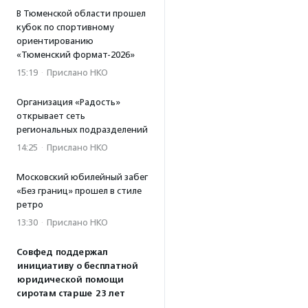
В Тюменской области прошел
кубок по спортивному
ориентированию
«Тюменский формат-2026»
15:19
·
Прислано НКО
Организация «Радость»
открывает сеть
региональных подразделений
14:25
·
Прислано НКО
Московский юбилейный забег
«Без границ» прошел в стиле
ретро
13:30
·
Прислано НКО
Совфед поддержал
инициативу о бесплатной
юридической помощи
сиротам старше 23 лет