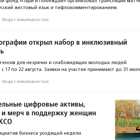
ый фонд «Пари и Побеждай» организовал трансляции матч
усский жестовый язык и тифлокомментированием.
·
Люди с инвалидностью
ографии открыл набор в инклюзивный
рь
тенсив для незрячих и слабовидящих молодых людей
с 17 по 22 августа. Заявки на участие принимают до 31 июл
·
Люди с инвалидностью
ельные цифровые активы,
с и мерч в поддержку женщин
 КСО
ициатив бизнеса уходящей недели.