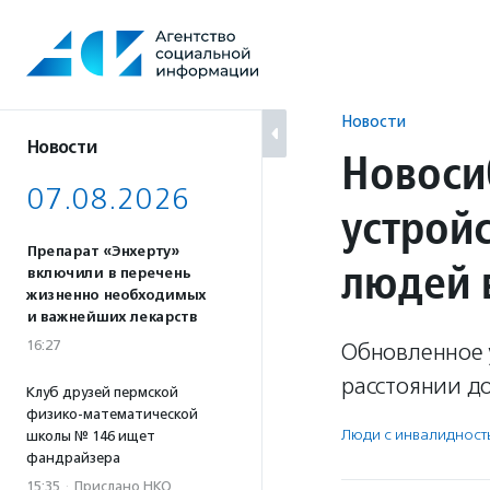
Перейти
к
содержанию
Новости
Новости
Новоси
07.08.2026
устрой
Препарат «Энхерту»
людей 
включили в перечень
жизненно необходимых
и важнейших лекарств
16:27
Обновленное у
расстоянии до
Клуб друзей пермской
физико-математической
Люди с инвалидност
школы № 146 ищет
фандрайзера
15:35
·
Прислано НКО