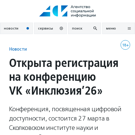
Перейти
к
содержанию
новости
сервисы
поиск
меню
18+
Новости
Открыта регистрация
на конференцию
VK «Инклюзия’26»
Конференция, посвященная цифровой
доступности, состоится 27 марта в
Сколковском институте науки и