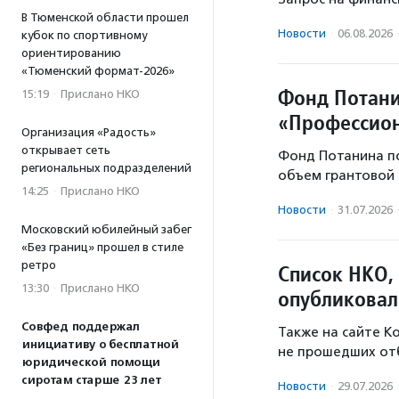
В Тюменской области прошел
Новости
·
06.08.2026
кубок по спортивному
ориентированию
«Тюменский формат-2026»
Фонд Потани
15:19
·
Прислано НКО
«Профессион
Организация «Радость»
открывает сеть
Фонд Потанина п
региональных подразделений
объем грантовой 
14:25
·
Прислано НКО
Новости
·
31.07.2026
Московский юбилейный забег
«Без границ» прошел в стиле
ретро
Список НКО,
13:30
·
Прислано НКО
опубликовал
Совфед поддержал
Также на сайте К
инициативу о бесплатной
не прошедших от
юридической помощи
сиротам старше 23 лет
Новости
·
29.07.2026