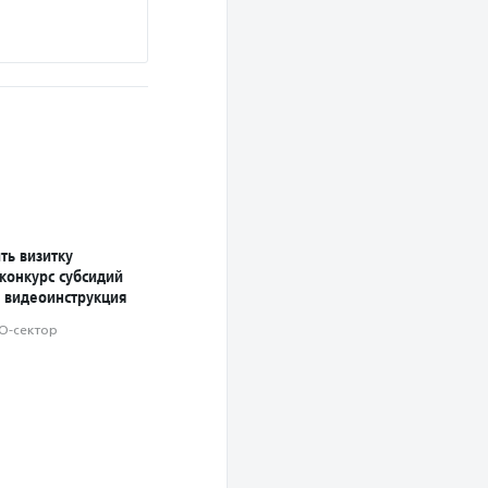
Подробнее
ть визитку
конкурс субсидий
 видеоинструкция
О-сектор