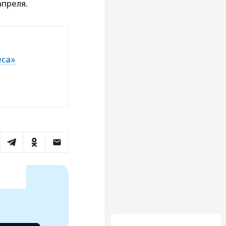
апреля.
еса»