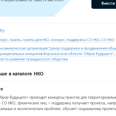
готворительности. Вместе мы этого
Внести
бл.
нкурс
,
гранты
,
гранты для НКО
,
конкурс
,
поддержка СО НКО
,
СО НКО
екоммерческая организация "Центр поддержки и продвижения общ
муниципальных инициатив Воронежской области "Образ будущего"
,
тов по развитию гражданского общества
ше в каталоге НКО
го
раз будущего» проводит конкурсы грантов для территориальн
 СО НКО, физических лиц — поддержку получают проекты, нап
альных и экологических проблем; обучает социальному проек