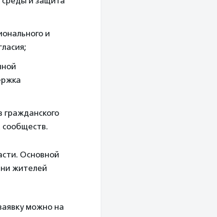
 среды и защита
онального и
гласия;
нной
ержка
в гражданского
 сообществ.
асти. Основной
зни жителей
заявку можно на