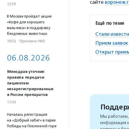
сайте
воронеж.
12:59
В Москве пройдет акция
«Кофе для хорошего
Ещё по теме
мальчика» в поддержку
Стали извест
бездомных животных
10:52
·
Прислано НКО
Прием заявок
Открыт прием
06.08.2026
Минздрав уточнил
правила передачи
пациентам
незарегистрированных
в России препаратов
17:30
Поддерж
Началась регистрация
Мы работаем, 
на «Добрый забег» в парке
информация и
Победы на Поклонной горе