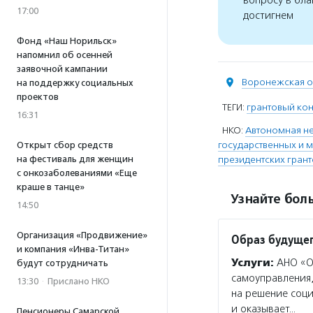
вопросу в бла
17:00
достигнем
Фонд «Наш Норильск»
напомнил об осенней
заявочной кампании
Воронежская о
на поддержку социальных
проектов
ТЕГИ:
грантовый ко
16:31
НКО:
Автономная н
государственных и 
Открыт сбор средств
на фестиваль для женщин
президентских гран
с онкозаболеваниями «Еще
краше в танце»
Узнайте боль
14:50
Организация «Продвижение»
Образ будуще
и компания «Инва-Титан»
Услуги:
АНО «Об
будут сотрудничать
самоуправления,
13:30
·
Прислано НКО
на решение соци
и оказывает…
Пенсионеры Самарской