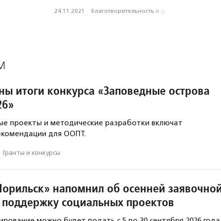
24.11.2021
·
Благотвори­тель­ность и доброволь­чест­во
М
тны итоги конкурса «Заповедные острова
26»
ые проекты и методические разработки включат
екомендации для ООПТ.
·
Гранты и конкурсы
орильск» напомнил об осенней заявочно
 поддержку социальных проектов
ирование можно будет подать с 5 по 30 сентября 2026 года