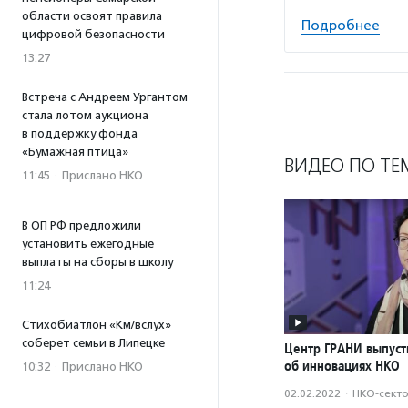
области освоят правила
Подробнее
цифровой безопасности
13:27
Встреча с Андреем Ургантом
стала лотом аукциона
в поддержку фонда
«Бумажная птица»
ВИДЕО ПО ТЕ
11:45
·
Прислано НКО
В ОП РФ предложили
установить ежегодные
выплаты на сборы в школу
11:24
Стихобиатлон «Км/вслух»
соберет семьи в Липецке
Центр ГРАНИ выпуст
об инновациях НКО
10:32
·
Прислано НКО
02.02.2022
·
НКО-сект