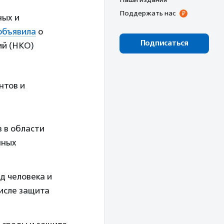
Поддержать нас
ных и
объявила
о
Подписаться
ий (НКО)
нтов и
 в области
нных
д человека и
числе защита