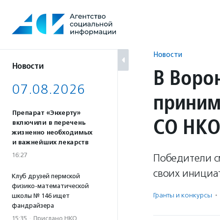
Перейти
к
содержанию
Новости
Новости
В Воро
07.08.2026
приним
Препарат «Энхерту»
СО НК
включили в перечень
жизненно необходимых
и важнейших лекарств
16:27
Победители с
своих инициа
Клуб друзей пермской
физико-математической
Гранты и конкурсы
·
школы № 146 ищет
фандрайзера
15:35
·
Прислано НКО