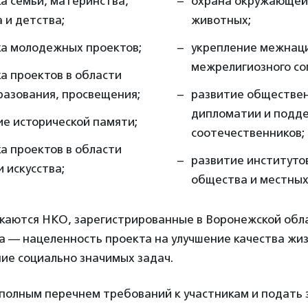
а семьи, материнства,
охрана окружающей
 и детства;
животных;
а молодежных проектов;
укрепление межнаци
межрелигиозного со
а проектов в области
разования, просвещения;
развитие обществе
дипломатии и подд
е исторической памяти;
соотечественников;
а проектов в области
развитие институто
и искусства;
общества и местных
скаются НКО, зарегистрированные в Воронежской обл
а — нацеленность проекта на улучшение качества жи
ие социально значимых задач.
полным перечнем требований к участникам и подать 