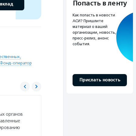
Попасть в ленту
 вклад
Как попасть в новости
АСИ? Пришлите
материал о вашей
организации, новость,
пресс-релиз, анонс
события.
ественных,
Фонд-оператор
Прислать новость
Фонд президентских грантов
ых органов
Услуги:
Фонд президентских грантов проводи
равленные
регионов (в целях софинансирования расходов
тированию
потенциальным заявителям пройти базовый ку