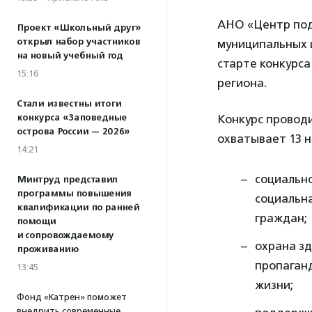
АНО «Центр под
Проект «Школьный друг»
открыл набор участников
муниципальных 
на новый учебный год
старте конкурса
15:16
региона.
Стали известны итоги
конкурса «Заповедные
Конкурс провод
острова России — 2026»
охватывает 13 
14:21
социальн
Минтруд представил
программы повышения
социальн
квалификации по ранней
граждан;
помощи
и сопровождаемому
охрана з
проживанию
пропаган
13:45
жизни;
Фонд «Катрен» поможет
внедрить современные