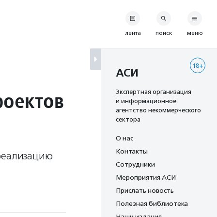
лента
поиск
меню
18+
АСИ
роектов
Экспертная организация
и информационное
агентство некоммерческого
сектора
О нас
Контакты
 реализацию
Сотрудники
Мероприятия АСИ
Прислать новость
Полезная библиотека
Наши издания