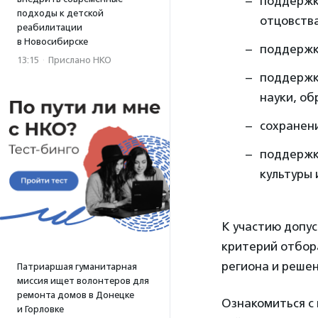
поддержк
подходы к детской
отцовства
реабилитации
в Новосибирске
поддержк
13:15
·
Прислано НКО
поддержк
науки, об
сохранени
поддержк
культуры 
К участию допу
критерий отбор
региона и решен
Патриаршая гуманитарная
миссия ищет волонтеров для
ремонта домов в Донецке
Ознакомиться с 
и Горловке