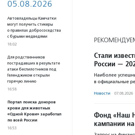
05.08.2026
Автовладельцы Камчатки
могут получить стикеры
о правилах добрососедства
с бурыми медведями
РЕКОМЕНДУЕ
18:02
Стали извес
Для родственников
России — 20
пострадавших в результате
атаки беспилотников под
Наиболее успешн
Геленджиком открыли
горячую линию
в официальные р
16:58
Новости
·
07.08.2026
Портал поиска доноров
крови для животных
Фонд «Наш Н
«Одной Крови» заработал
по всей России
кампании на
16:53
Запрос на финанс