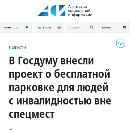
Перейти
к
содержанию
новости
сервисы
поиск
меню
18+
Новости
В Госдуму внесли
проект о бесплатной
парковке для людей
с инвалидностью вне
спецмест