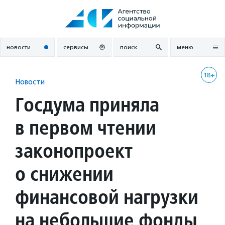
Перейти
к
содержанию
новости
сервисы
поиск
меню
18+
Новости
Госдума приняла
в первом чтении
законопроект
о снижении
финансовой нагрузки
на небольшие фонды