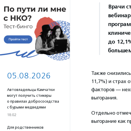
Врачи с
вебинар
програм
клиниче
до 12,1
большем
Также снизились
05.08.2026
11,7%) и страх 
факторов — нех
Автовладельцы Камчатки
могут получить стикеры
выгорания.
о правилах добрососедства
с бурыми медведями
Отдельно отмеча
18:02
выгорание как п
Для родственников