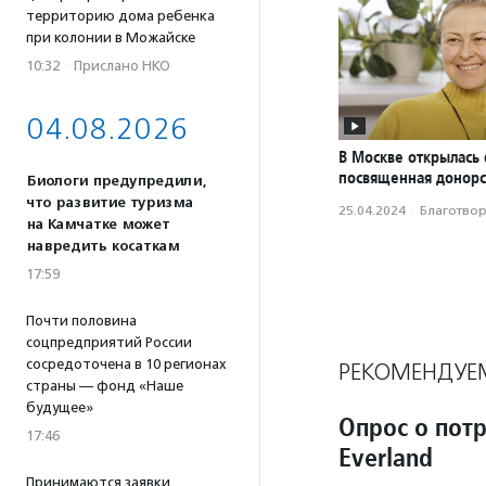
территорию дома ребенка
при колонии в Можайске
10:32
·
Прислано НКО
04.08.2026
В Москве открылась 
посвященная донорс
Биологи предупредили,
что развитие туризма
25.04.2024
·
Благотвори
на Камчатке может
навредить косаткам
17:59
Почти половина
соцпредприятий России
сосредоточена в 10 регионах
РЕКОМЕНДУЕ
страны — фонд «Наше
будущее»
Опрос о пот
17:46
Everland
Принимаются заявки