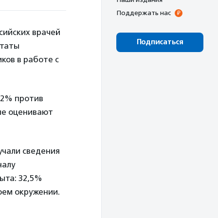
Поддержать нас
сийских врачей
Подписаться
ьтаты
ков в работе с
,2% против
рые оценивают
учали сведения
налу
ыта: 32,5%
оем окружении.