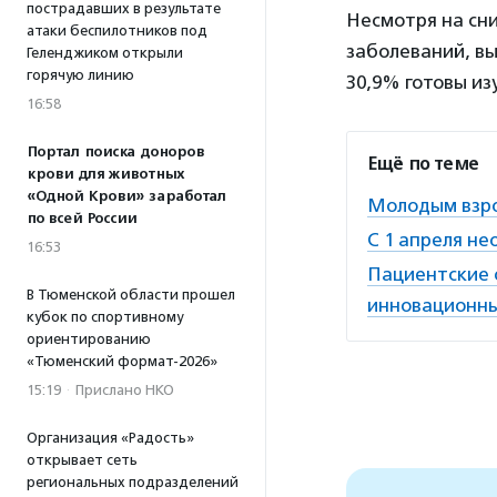
пострадавших в результате
Несмотря на сни
атаки беспилотников под
заболеваний, вы
Геленджиком открыли
горячую линию
30,9% готовы из
16:58
Портал поиска доноров
Ещё по теме
крови для животных
«Одной Крови» заработал
Молодым взро
по всей России
С 1 апреля н
16:53
Пациентские 
В Тюменской области прошел
инновационны
кубок по спортивному
ориентированию
«Тюменский формат-2026»
15:19
·
Прислано НКО
Организация «Радость»
открывает сеть
региональных подразделений