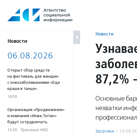
Перейти
к
содержанию
Новости
Новости
Узнава
06.08.2026
заболе
Открыт сбор средств
87,2% 
на фестиваль для женщин
с онкозаболеваниями «Еще
краше в танце»
14:50
Основные бар
нехватки инф
Организация «Продвижение»
и компания «Инва-Титан»
профессионал
будут сотрудничать
13:30
·
Прислано НКО
Здоровье
·
15.05.2