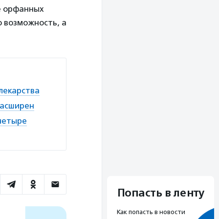
ре орфанных
ю возможность, а
лекарства
расширен
четыре
Попасть в ленту
Как попасть в новости