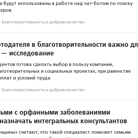
а будут использованы в работе над чат-ботом по поиску
еров.
·
Благотвори­тель­ность и доброволь­чест­во
отодателя в благотворительности важно д
 — исследование
ентов готова сделать выбор в пользу компании,
аготворительных и социальных проектах, при равенстве
плат и условий труда.
·
Благотвори­тель­ность и доброволь­чест­во
тьми с орфанными заболеваниями
назначать интегральных консультантов
нщины» считают, что такой специалист поможет семьям