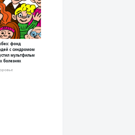
без: фонд
дей с синдромом
устил мультфильм
х болезнях
оровье