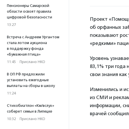
Пенсионеры Самарской
области освоят правила
цифровой безопасности
Проект «Помощь
13:27
об орфанных заб
показывают рос
Встреча с Андреем Ургантом
«редкими» паци
стала лотом аукциона
в поддержку фонда
«Бумажная птица»
Уровень узнава
11:45
·
Прислано НКО
83,1% три года 
свои знания как
В ОП РФ предложили
установить ежегодные
выплаты на сборы в школу
Изменились и ис
11:24
из СМИ и реклам
информации, сни
Стихобиатлон «Км/вслух»
соберет семьи в Липецке
врачей сообщили
10:32
·
Прислано НКО