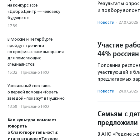
Результаты опрос
на конкурс эссе
и подбору волонт
«Добро.Центр — человеку
будущего»
Новости
·
27.07.2026
17:39
В Москве и Петербурге
Участие раб
пройдут тренинги
44% россиян
по профилактике выгорания
для помогающих
специалистов
Половина респонд
участвующей в бл
15:32
·
Прислано НКО
предлагаемых зар
Уникальный спектакль
Новости
·
24.07.2026
о первой помощи «Гореть
звездой» покажут в Пушкино
13:58
·
Прислано НКО
Семьям с де
Как культура помогает
предложили 
говорить
о благотворительности:
В АНО «Редкие же
итоги второго «Теплого