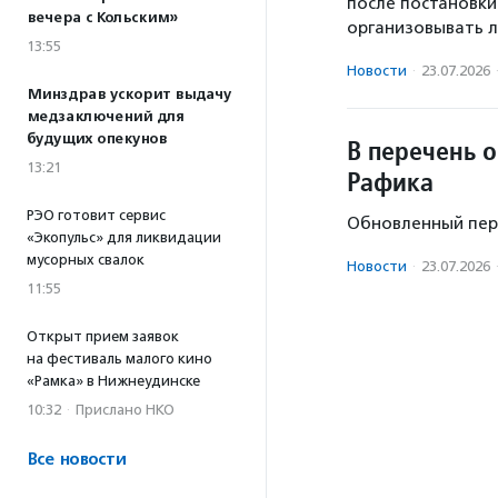
после постановки
вечера с Кольским»
организовывать л
13:55
Новости
·
23.07.2026
Минздрав ускорит выдачу
медзаключений для
будущих опекунов
В перечень 
13:21
Рафика
РЭО готовит сервис
Обновленный пере
«Экопульс» для ликвидации
мусорных свалок
Новости
·
23.07.2026
11:55
Открыт прием заявок
на фестиваль малого кино
«Рамка» в Нижнеудинске
10:32
·
Прислано НКО
Все новости