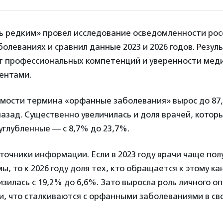
 редким» провел исследование осведомленности рос
олеваниях и сравнил данные 2023 и 2026 годов. Резул
т профессиональных компетенций и уверенности меди
ентами.
емости термина «орфанные заболевания» вырос до 87
назад. Существенно увеличилась и доля врачей, кото
 углубленные — с 8,7% до 23,7%.
точники информации. Если в 2023 году врачи чаще пол
ы, то к 2026 году доля тех, кто обращается к этому ка
зилась с 19,2% до 6,6%. Зато выросла роль личного оп
, что сталкиваются с орфанными заболеваниями в св