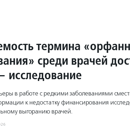
емость термина «орфан
вания» среди врачей дос
— исследование
ьеры в работе с редкими заболеваниями смест
ормации к недостатку финансирования исслед
ьному выгоранию врачей.
026