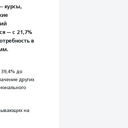
— курсы,
кие
кий
я — с 21,7%
отребность в
мм.
 39,4% до
начение других
ионального
азывающих на