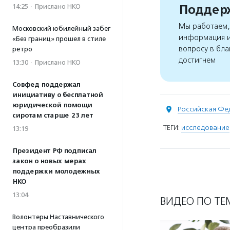
Поддерж
14:25
·
Прислано НКО
Мы работаем, 
Московский юбилейный забег
информация и
«Без границ» прошел в стиле
вопросу в бла
ретро
достигнем
13:30
·
Прислано НКО
Совфед поддержал
инициативу о бесплатной
юридической помощи
Российская Фе
сиротам старше 23 лет
ТЕГИ:
исследование
13:19
Президент РФ подписал
закон о новых мерах
поддержки молодежных
НКО
13:04
ВИДЕО ПО ТЕ
Волонтеры Наставнического
центра преобразили