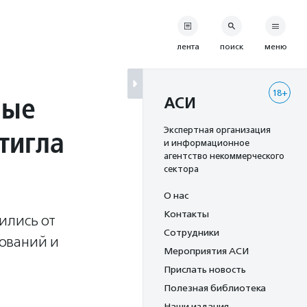
лента
поиск
меню
18+
ные
АСИ
тигла
Экспертная организация
и информационное
агентство некоммерческого
сектора
О нас
Контакты
ились от
Сотрудники
ований и
Мероприятия АСИ
Прислать новость
Полезная библиотека
Наши издания