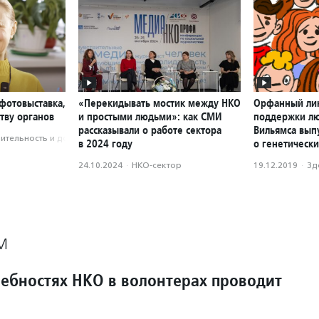
фотовыставка,
«Перекидывать мостик между НКО
Орфанный лик
тву органов
и простыми людьми»: как СМИ
поддержки лю
рассказывали о работе сектора
Вильямса вып
­тель­ность и доброволь­чест­во
в 2024 году
о генетически
24.10.2024
·
НКО-сектор
19.12.2019
·
Зд
М
ребностях НКО в волонтерах проводит