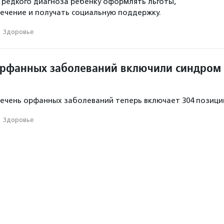
 редкого диагноза ребенку оформлять льготы,
ечение и получать социальную поддержку.
·
Здоровье
орфанных заболеваний включили синдром
чень орфанных заболеваний теперь включает 304 позици
·
Здоровье