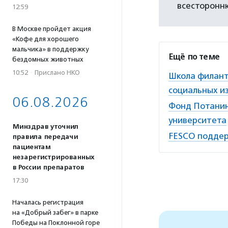
всесторонн
12:59
В Москве пройдет акция
«Кофе для хорошего
мальчика» в поддержку
Ещё по теме
бездомных животных
10:52
·
Прислано НКО
Школа филант
социальных и
06.08.2026
Фонд Потанин
университета
Минздрав уточнил
FESCO поддер
правила передачи
пациентам
незарегистрированных
в России препаратов
17:30
Началась регистрация
на «Добрый забег» в парке
Победы на Поклонной горе