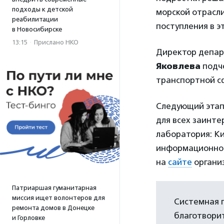
подходы к детской
морской отрасли
реабилитации
поступления в эт
в Новосибирске
13:15
·
Прислано НКО
Директор депар
Яковлева
подче
транспортной с
Следующий этап 
для всех заинт
лаборатория: К
информационной
на
сайте
органи
Патриаршая гуманитарная
миссия ищет волонтеров для
Системная 
ремонта домов в Донецке
благотвори
и Горловке