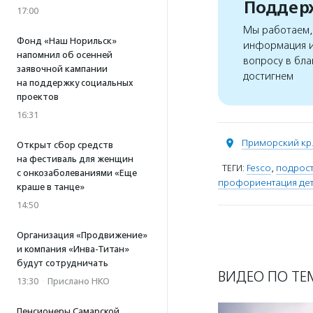
Поддерж
17:00
Мы работаем, 
Фонд «Наш Норильск»
информация и
напомнил об осенней
вопросу в бла
заявочной кампании
достигнем
на поддержку социальных
проектов
16:31
Приморский кр
Открыт сбор средств
на фестиваль для женщин
ТЕГИ:
Fesco
,
подрос
с онкозаболеваниями «Еще
профориентация де
краше в танце»
14:50
Организация «Продвижение»
и компания «Инва-Титан»
будут сотрудничать
ВИДЕО ПО ТЕ
13:30
·
Прислано НКО
Пенсионеры Самарской