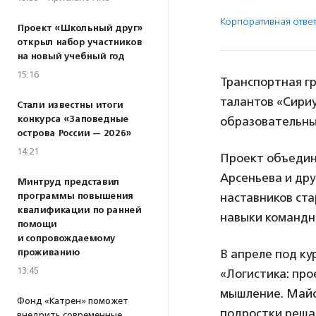
Корпоративная ответ
Проект «Школьный друг»
открыл набор участников
на новый учебный год
15:16
Транспортная г
талантов «Сири
Стали известны итоги
конкурса «Заповедные
образовательных
острова России — 2026»
14:21
Проект объедини
Арсеньева и дру
Минтруд представил
программы повышения
наставников ста
квалификации по ранней
навыки командно
помощи
и сопровождаемому
проживанию
В апреле под ку
13:45
«Логистика: про
мышление. Майск
Фонд «Катрен» поможет
подростки решал
внедрить современные