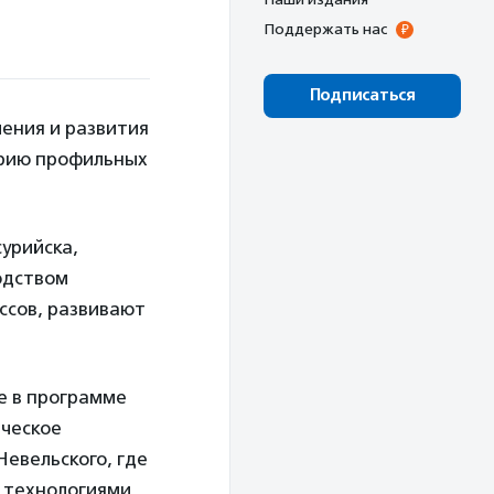
Поддержать нас
Подписаться
ения и развития
ерию профильных
урийска,
одством
ссов, развивают
е в программе
ическое
евельского, где
с технологиями