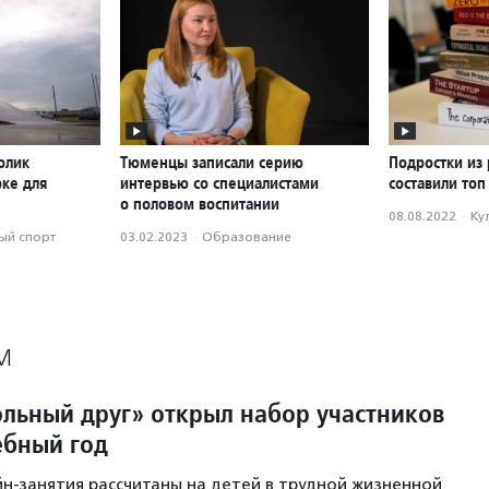
олик
Тюменцы записали серию
Подростки из
рке для
интервью со специалистами
составили топ
о половом воспитании
08.08.2022
·
Ку
ый спорт
03.02.2023
·
Образование
М
льный друг» открыл набор участников
ебный год
н-занятия рассчитаны на детей в трудной жизненной