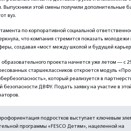
. Выпускники этой смены получили дополнительные ба
от вуз.
тамента по корпоративной социальной ответственн
ркнула, что компания стремится показать молодежи
феры, создавая «мост между школой и будущей карьер
образовательного проекта начнется уже летом — с 29
ересованных старшеклассников откроется модуль «Пр
ибербезопасность», который реализуется в партнерст
 безопасности ДВФУ. Подать заявку на участие в это
заторов.
профориентация подростков выступает ключевым эл
тельной программы «FESCO Детям», нацеленной на