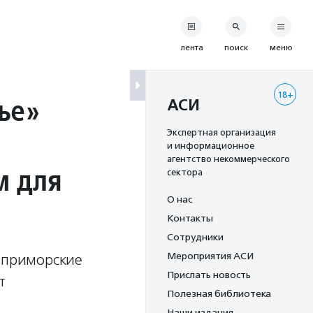
лента
поиск
меню
18+
ье»
АСИ
Экспертная организация
и информационное
агентство некоммерческого
м для
сектора
О нас
Контакты
Сотрудники
Мероприятия АСИ
а приморские
Прислать новость
т
Полезная библиотека
Наши издания