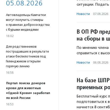
05.08.2026
ситуации. Подать 
Новости
·
07.08.2026
Автовладельцы Камчатки
могут получить стикеры
о правилах добрососедства
с бурыми медведями
В ОП РФ пре
18:02
на сборы в 
Для родственников
По мнению члена
пострадавших в результате
справиться с выс
атаки беспилотников под
Геленджиком открыли
Новости
·
06.08.2026
горячую линию
16:58
На базе ШПР
Портал поиска доноров
приемных ро
крови для животных
«Одной Крови» заработал
Бесплатный курс
по всей России
подготовиться к 
16:53
начнется 8 сентяб