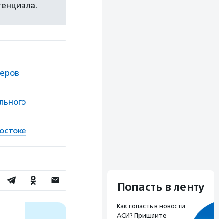
тенциала.
деров
льного
остоке
Попасть в ленту
Как попасть в новости
АСИ? Пришлите