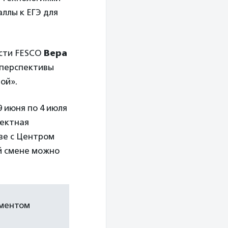
ллы к ЕГЭ для
ости FESCO
Вера
 перспективы
ой».
 июня по 4 июля
оектная
ве с Центром
й смене можно
ементом