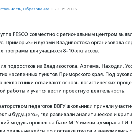
ственность
,
Образование
·
22.05.2026
руппа FESCO совместно с региональным центром выявл
ус. Приморье» и вузами Владивостока организовала с
 программ для учащихся 8–10-х классов.
л подростков из Владивостока, Артема, Находки, Усс
гих населенных пунктов Приморского края. Под руков
ршеклассники осваивают основы логистических проце
й работы и учатся вести проектную деятельность.
раторством педагогов ВВГУ школьники приняли участи
екты будущего», где развивали аналитическое и крит
ий модуль прошел на базе МГУ имени адмирала Г.И. Н
и реальные кейсы по доставке грузов и знакомились 