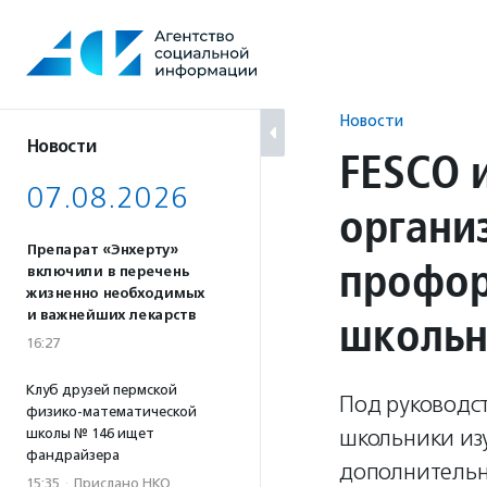
Перейти
к
содержанию
Новости
Новости
FESCO 
07.08.2026
органи
Препарат «Энхерту»
профор
включили в перечень
жизненно необходимых
школьн
и важнейших лекарств
16:27
Клуб друзей пермской
Под руководс
физико-математической
школьники изу
школы № 146 ищет
фандрайзера
дополнительн
15:35
·
Прислано НКО