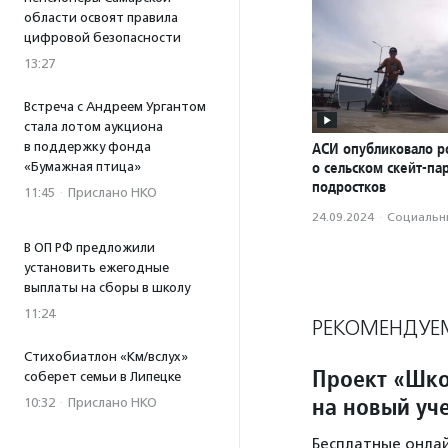
области освоят правила
цифровой безопасности
13:27
Встреча с Андреем Ургантом
стала лотом аукциона
в поддержку фонда
АСИ опубликовало р
о сельском скейт-па
«Бумажная птица»
подростков
11:45
·
Прислано НКО
24.09.2024
·
Социальн
В ОП РФ предложили
установить ежегодные
выплаты на сборы в школу
11:24
РЕКОМЕНДУЕ
Стихобиатлон «Км/вслух»
Проект «Шко
соберет семьи в Липецке
на новый уч
10:32
·
Прислано НКО
Бесплатные онлай