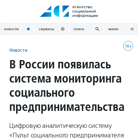
Перейти
к
содержанию
новости
сервисы
поиск
меню
18+
Новости
В России появилась
система мониторинга
социального
предпринимательства
Цифровую аналитическую систему
«Пульт социального предпринимателя