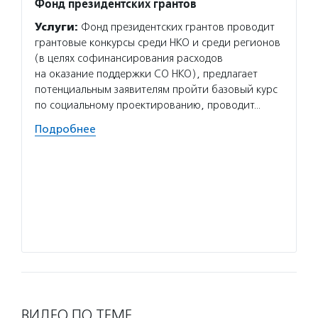
Фонд президентских грантов
Жизне
Услуги:
Фонд президентских грантов проводит
Услуг
грантовые конкурсы среди НКО и среди регионов
людям 
(в целях софинансирования расходов
в семь
на оказание поддержки СО НКО), предлагает
осмысл
потенциальным заявителям пройти базовый курс
возмож
по социальному проектированию, проводит…
мастер
самост
Подробнее
Волон
своей 
преуве
из про
в полн
Подро
ВИДЕО ПО ТЕМЕ