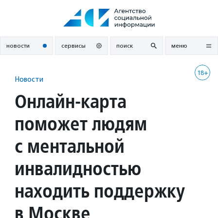
Перейти
к
содержанию
новости
сервисы
поиск
меню
18+
Новости
Онлайн-карта
поможет людям
с ментальной
инвалидностью
находить поддержку
в Москве