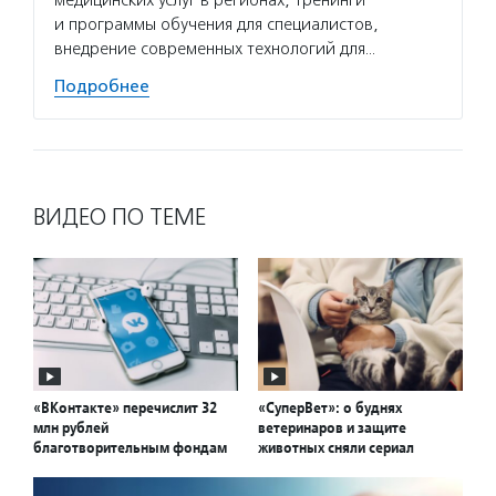
медицинских услуг в регионах, тренинги
потенц
и программы обучения для специалистов,
по соц
внедрение современных технологий для…
Подро
Подробнее
ВИДЕО ПО ТЕМЕ
«ВКонтакте» перечислит 32
«СуперВет»: о буднях
млн рублей
ветеринаров и защите
благотворительным фондам
животных сняли сериал