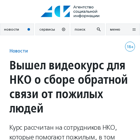
Перейти
к
содержанию
новости
сервисы
поиск
меню
18+
Новости
Вышел видеокурс для
НКО о сборе обратной
связи от пожилых
людей
Курс рассчитан на сотрудников НКО,
которые помогают пожилым, в том