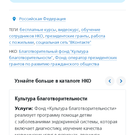
Российская Федерация
ТЕГИ:
бесплатные курсы
,
видеокурс
,
обучение
сотрудников НКО
,
президентские гранты
,
работа
с пожилыми
,
социальная сеть "ВКонтакте"
НКО:
Благотворительный фонд "Культура
благотворительности"
,
Фонд-оператор президентских
грантов по развитию гражданского общества
Узнайте больше в каталоге НКО
Культура благотворительности
Фонд 
Услуги:
Фонд «Культура благотворительности»
Услуг
реализует программу помощи детям
гранто
с заболеваниями эндокринной системы, которая
(в цел
включает диагностику, изучение качества
на ока