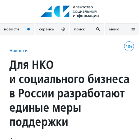
Перейти
к
содержанию
новости
сервисы
поиск
меню
18+
Новости
Для НКО
и социального бизнеса
в России разработают
единые меры
поддержки