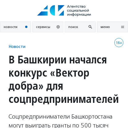
Перейти
к
содержанию
новости
сервисы
поиск
меню
18+
Новости
В Башкирии начался
конкурс «Вектор
добра» для
соцпредпринимателей
Соцпредприниматели Башкортостана
могут выиграть гранты по 500 тысяч