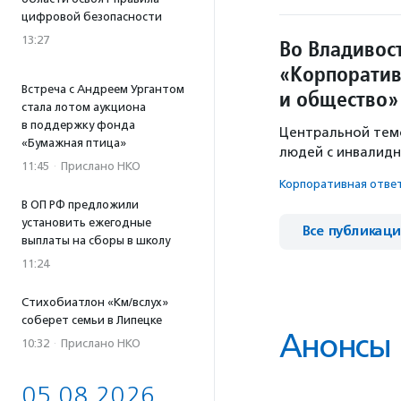
цифровой безопасности
13:27
Во Владивос
«Корпоратив
Встреча с Андреем Ургантом
и общество»
стала лотом аукциона
в поддержку фонда
Центральной темо
«Бумажная птица»
людей с инвалидн
11:45
·
Прислано НКО
Корпоративная отве
В ОП РФ предложили
установить ежегодные
Все публикац
выплаты на сборы в школу
11:24
Стихобиатлон «Км/вслух»
соберет семьи в Липецке
Анонсы
10:32
·
Прислано НКО
05.08.2026