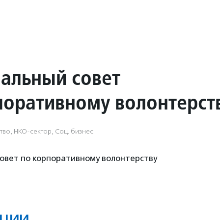
альный совет
поративному волонтерст
тво, НКО-сектор, Соц. бизнес
овет по корпоративному волонтерству
ции