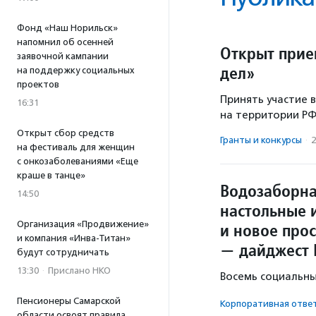
Фонд «Наш Норильск»
напомнил об осенней
Открыт прие
заявочной кампании
дел»
на поддержку социальных
проектов
Принять участие 
16:31
на территории РФ
Открыт сбор средств
Гранты и конкурсы
·
2
на фестиваль для женщин
с онкозаболеваниями «Еще
краше в танце»
Водозаборна
14:50
настольные 
Организация «Продвижение»
и новое про
и компания «Инва-Титан»
— дайджест
будут сотрудничать
13:30
·
Прислано НКО
Восемь социальны
Пенсионеры Самарской
Корпоративная отве
области освоят правила