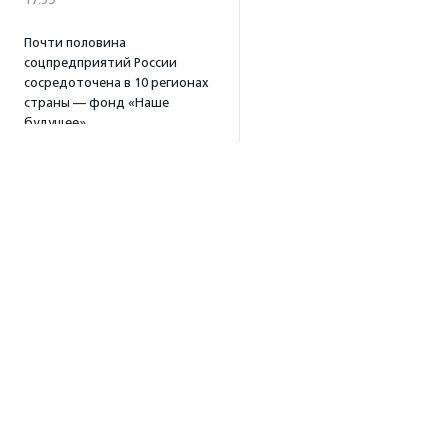
Почти половина
соцпредприятий России
сосредоточена в 10 регионах
страны — фонд «Наше
будущее»
17:46
Принимаются заявки
на конкурс эссе
«Добро.Центр — человеку
будущего»
17:39
В Москве и Петербурге
пройдут тренинги
по профилактике выгорания
для помогающих
специалистов
15:32
·
Прислано НКО
Об агентстве