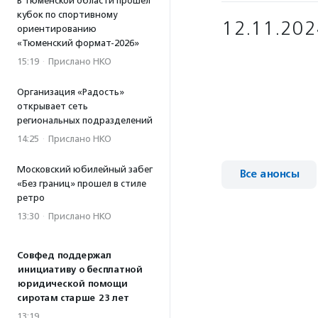
В Тюменской области прошел
кубок по спортивному
12.11.202
ориентированию
«Тюменский формат-2026»
15:19
·
Прислано НКО
Организация «Радость»
открывает сеть
региональных подразделений
14:25
·
Прислано НКО
Московский юбилейный забег
Все анонсы
«Без границ» прошел в стиле
ретро
13:30
·
Прислано НКО
Совфед поддержал
инициативу о бесплатной
юридической помощи
сиротам старше 23 лет
13:19