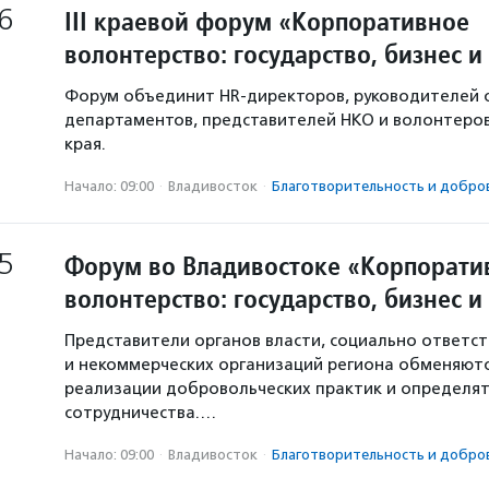
6
III краевой форум «Корпоративное
волонтерство: государство, бизнес 
Форум объединит HR-директоров, руководителей 
департаментов, представителей НКО и волонтеро
края.
Начало: 09:00
·
Владивосток
·
Благотвори­тель­ность и добров
5
Форум во Владивостоке «Корпорати
волонтерство: государство, бизнес 
Представители органов власти, социально ответс
и некоммерческих организаций региона обменяют
реализации добровольческих практик и определя
сотрудничества.…
Начало: 09:00
·
Владивосток
·
Благотвори­тель­ность и добров