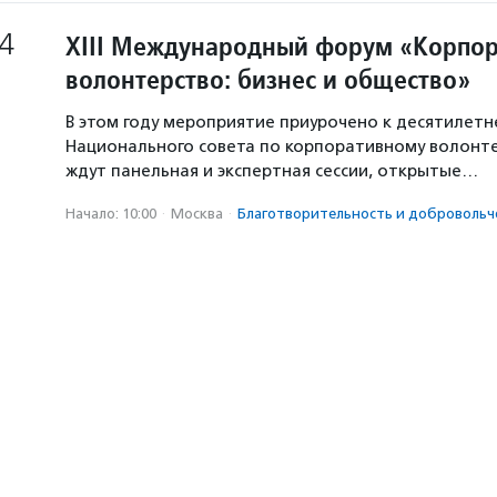
4
XIII Международный форум «Корпо
волонтерство: бизнес и общество»
В этом году мероприятие приурочено к десятилет
Национального совета по корпоративному волонтер
ждут панельная и экспертная сессии, открытые…
Начало: 10:00
·
Москва
·
Благотвори­тель­ность и доброволь­ч