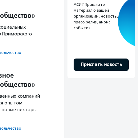
АСИ? Пришлите
материал о вашей
и общество»
организации, новость,
пресс-релиз, анонс
социальных
события.
в Приморского
оль­чест­во
Прислать новость
вное
и общество»
твенных компаний
ся опытом
т новые векторы
оль­чест­во