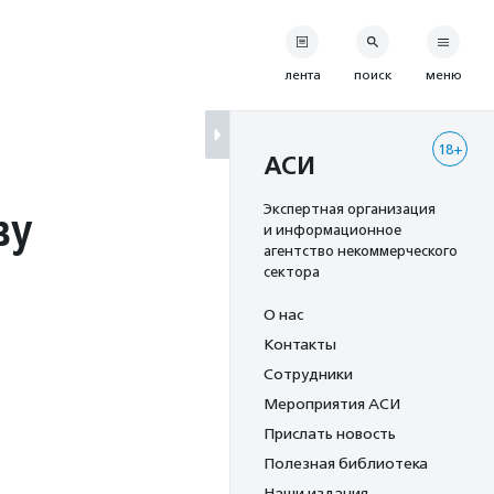
лента
поиск
меню
18+
АСИ
ву
Экспертная организация
и информационное
агентство некоммерческого
сектора
О нас
Контакты
Сотрудники
Мероприятия АСИ
Прислать новость
Полезная библиотека
Наши издания