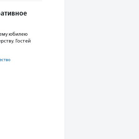
ративное
нему юбилею
ству. Гостей
ест­во