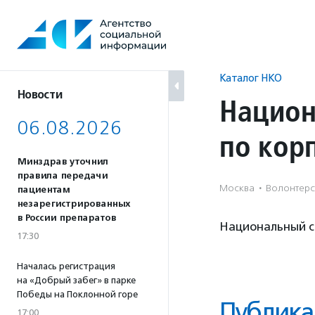
Перейти
к
содержанию
Каталог НКО
Новости
Национ
06.08.2026
по кор
Минздрав уточнил
правила передачи
Москва
·
Волонтерс
пациентам
незарегистрированных
в России препаратов
Национальный с
17:30
Началась регистрация
на «Добрый забег» в парке
Победы на Поклонной горе
Публика
17:00