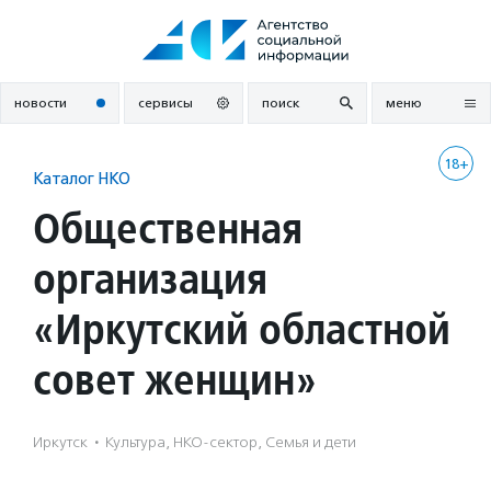
Перейти
к
содержанию
новости
сервисы
поиск
меню
18+
Каталог НКО
Общественная
организация
«Иркутский областной
совет женщин»
Иркутск
·
Культура, НКО-сектор, Семья и дети