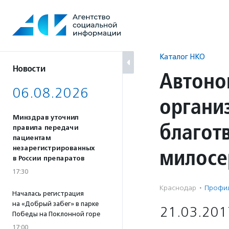
Перейти
к
содержанию
Каталог НКО
Новости
Автоно
06.08.2026
органи
Минздрав уточнил
благот
правила передачи
пациентам
милосе
незарегистрированных
в России препаратов
17:30
Краснодар
·
Профил
Началась регистрация
на «Добрый забег» в парке
21.03.201
Победы на Поклонной горе
17:00