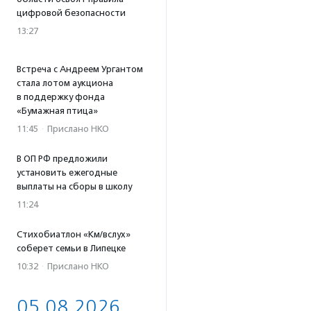
цифровой безопасности
13:27
Встреча с Андреем Ургантом
стала лотом аукциона
в поддержку фонда
«Бумажная птица»
11:45
·
Прислано НКО
В ОП РФ предложили
установить ежегодные
выплаты на сборы в школу
11:24
Стихобиатлон «Км/вслух»
соберет семьи в Липецке
10:32
·
Прислано НКО
05.08.2026