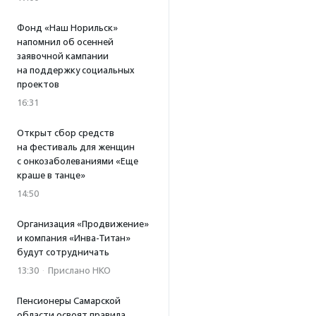
Фонд «Наш Норильск»
напомнил об осенней
заявочной кампании
на поддержку социальных
проектов
16:31
Открыт сбор средств
на фестиваль для женщин
с онкозаболеваниями «Еще
краше в танце»
14:50
Организация «Продвижение»
и компания «Инва-Титан»
будут сотрудничать
13:30
·
Прислано НКО
Пенсионеры Самарской
области освоят правила