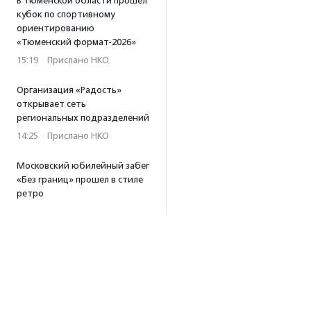
В Тюменской области прошел
кубок по спортивному
ориентированию
«Тюменский формат-2026»
15:19
·
Прислано НКО
Организация «Радость»
открывает сеть
региональных подразделений
14:25
·
Прислано НКО
Московский юбилейный забег
«Без границ» прошел в стиле
ретро
13:30
·
Прислано НКО
Совфед поддержал
инициативу о бесплатной
юридической помощи
сиротам старше 23 лет
13:19