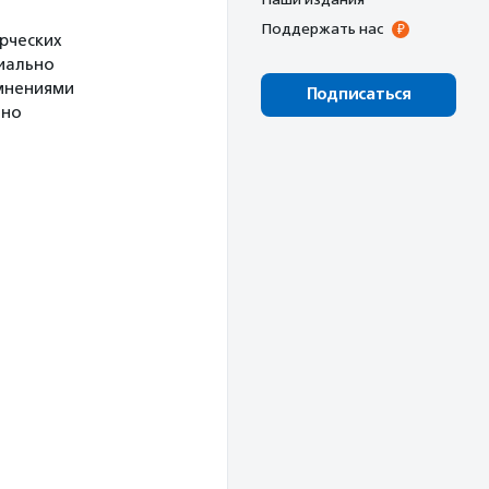
Поддержать нас
рческих
циально
мнениями
Подписаться
ьно