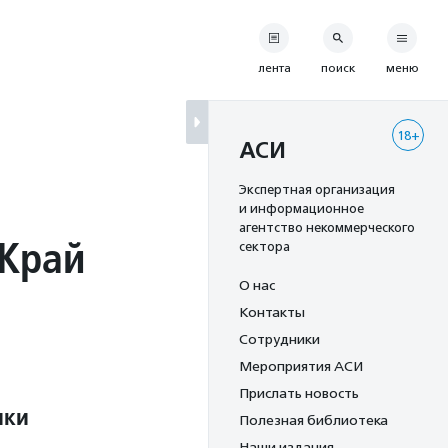
лента
поиск
меню
18+
АСИ
Экспертная организация
и информационное
агентство некоммерческого
„Край
сектора
О нас
Контакты
Сотрудники
Мероприятия АСИ
Прислать новость
ики
Полезная библиотека
Наши издания