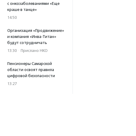
с онкозаболеваниями «Еще
краше в танце»
14:50
Организация «Продвижение»
и компания «Инва-Титан»
будут сотрудничать
13:30
·
Прислано НКО
Пенсионеры Самарской
области освоят правила
цифровой безопасности
13:27
Встреча с Андреем Ургантом
стала лотом аукциона
в поддержку фонда
«Бумажная птица»
11:45
·
Прислано НКО