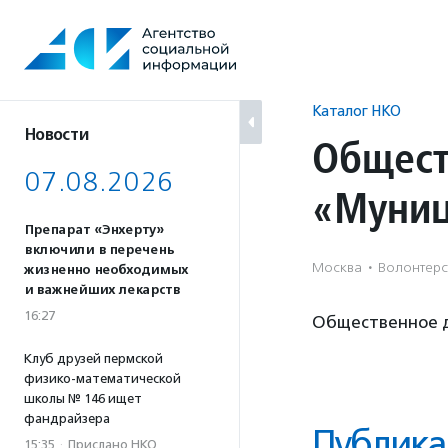
Перейти
к
содержанию
Каталог НКО
Новости
Общест
07.08.2026
«Муниц
Препарат «Энхерту»
включили в перечень
Москва
·
Волонтерст
жизненно необходимых
и важнейших лекарств
16:27
Общественное 
Клуб друзей пермской
физико-математической
школы № 146 ищет
фандрайзера
Публика
15:35
·
Прислано НКО