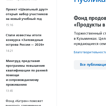
Проект «Школьный друг»
открыл набор участников
Фонд продов
на новый учебный год
«Продукты 
15:16
Торжественный ст
Стали известны итоги
в Кузьминках. Це
конкурса «Заповедные
нуждающиеся семь
острова России — 2026»
14:21
Благотвори­тель­ност
Минтруд представил
Все публикац
программы повышения
квалификации по ранней
помощи
и сопровождаемому
проживанию
13:45
Фонд «Катрен» поможет
внедрить современные