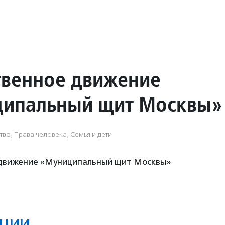
венное движение
ипальный щит Москвы»
во, Права человека, Семья и дети
движение «Муниципальный щит Москвы»
ции