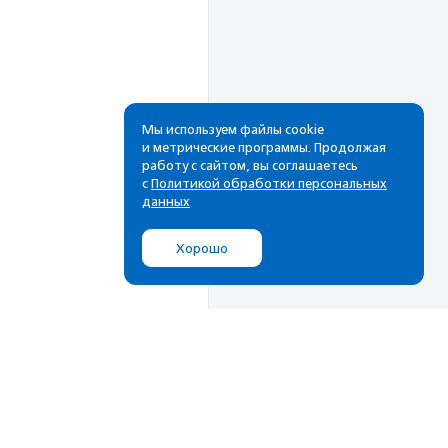
Мы используем файлы cookie
и метрические программы. Продолжая
работу с сайтом, вы соглашаетесь
Рассылка
с
Политикой обработки персональных
данных
Cамые свежие новости,
лучшие материалы в вашем
Хорошо
почтовом ящике
Подписаться