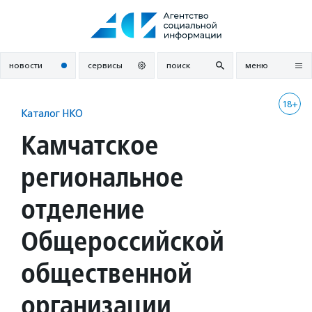
Перейти
к
содержанию
новости
сервисы
поиск
меню
18+
Каталог НКО
Камчатское
региональное
отделение
Общероссийской
общественной
организации