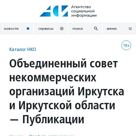
Перейти
к
содержанию
новости
сервисы
поиск
меню
18+
Каталог НКО
Объединенный совет
некоммерческих
организаций Иркутска
и Иркутской области
— Публикации