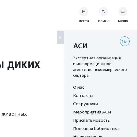
лента
поиск
меню
18+
АСИ
ы диких
Экспертная организация
и информационное
агентство некоммерческого
сектора
О нас
Контакты
Сотрудники
Мероприятия АСИ
х животных
Прислать новость
Полезная библиотека
Наши издания