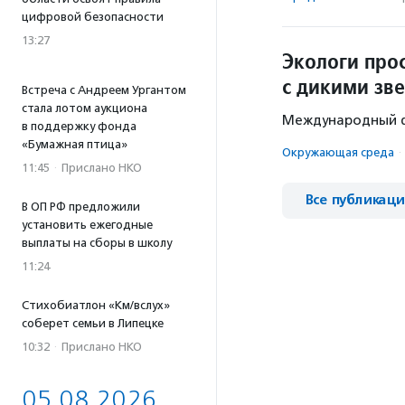
цифровой безопасности
13:27
Экологи прос
с дикими зв
Встреча с Андреем Ургантом
стала лотом аукциона
Международный фо
в поддержку фонда
«Бумажная птица»
Окружающая среда
·
11:45
·
Прислано НКО
Все публикац
В ОП РФ предложили
установить ежегодные
выплаты на сборы в школу
11:24
Стихобиатлон «Км/вслух»
соберет семьи в Липецке
10:32
·
Прислано НКО
05.08.2026