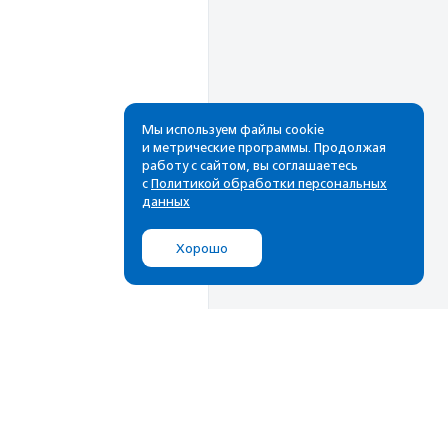
Мы используем файлы cookie
и метрические программы. Продолжая
работу с сайтом, вы соглашаетесь
Рассылка
с
Политикой обработки персональных
данных
Cамые свежие новости,
лучшие материалы в вашем
Хорошо
почтовом ящике
Подписаться