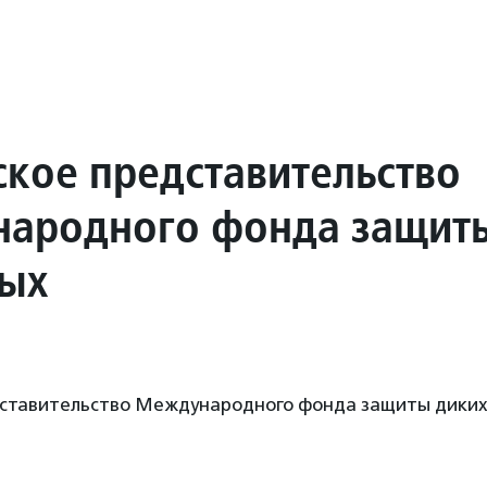
ское представительство
ародного фонда защит
ых
дставительство Международного фонда защиты дики