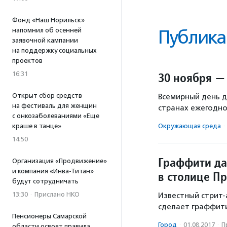
Фонд «Наш Норильск»
напомнил об осенней
Публика
заявочной кампании
на поддержку социальных
проектов
16:31
30 ноября —
Открыт сбор средств
Всемирный день д
на фестиваль для женщин
странах ежегодно
с онкозаболеваниями «Еще
краше в танце»
Окружающая среда
·
14:50
Граффити да
Организация «Продвижение»
и компания «Инва-Титан»
в столице П
будут сотрудничать
13:30
·
Прислано НКО
Известный стрит-а
сделает граффити
Пенсионеры Самарской
Город
·
01.08.2017
·
П
области освоят правила