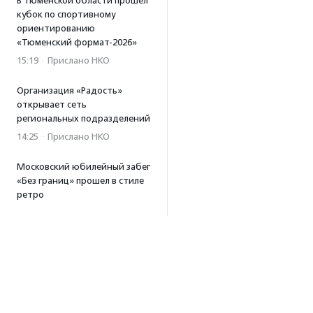
В Тюменской области прошел
кубок по спортивному
ориентированию
«Тюменский формат-2026»
15:19
·
Прислано НКО
Организация «Радость»
открывает сеть
региональных подразделений
14:25
·
Прислано НКО
Московский юбилейный забег
«Без границ» прошел в стиле
ретро
13:30
·
Прислано НКО
Совфед поддержал
инициативу о бесплатной
юридической помощи
сиротам старше 23 лет
13:19