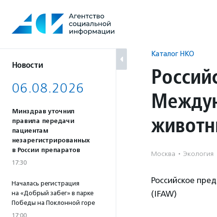
Перейти
к
содержанию
Каталог НКО
Новости
Россий
06.08.2026
Междун
Минздрав уточнил
животн
правила передачи
пациентам
незарегистрированных
в России препаратов
Москва
·
Экология
17:30
Российское пре
Началась регистрация
(IFAW)
на «Добрый забег» в парке
Победы на Поклонной горе
17:00