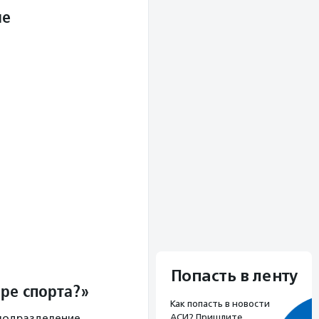
ие
Попасть в ленту
ере спорта?»
Как попасть в новости
АСИ? Пришлите
(подразделение