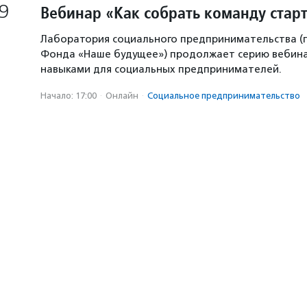
9
Вебинар «Как собрать команду стар
Лаборатория социального предпринимательства 
Фонда «Наше будущее») продолжает серию вебина
навыками для социальных предпринимателей.
Начало: 17:00
·
Онлайн
·
Социальное предпри­нима­тель­ство