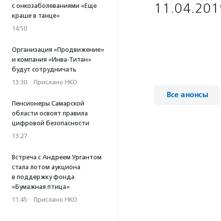
11.04.201
с онкозаболеваниями «Еще
краше в танце»
14:50
Организация «Продвижение»
и компания «Инва-Титан»
будут сотрудничать
13:30
·
Прислано НКО
Все анонсы
Пенсионеры Самарской
области освоят правила
цифровой безопасности
13:27
Встреча с Андреем Ургантом
стала лотом аукциона
в поддержку фонда
«Бумажная птица»
11:45
·
Прислано НКО