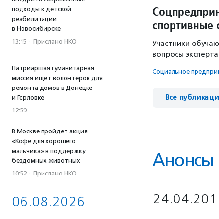
Соцпредприн
подходы к детской
реабилитации
спортивные 
в Новосибирске
13:15
·
Прислано НКО
Участники обучаю
вопросы эксперта
Патриаршая гуманитарная
Социальное предпри­н
миссия ищет волонтеров для
ремонта домов в Донецке
Все публикац
и Горловке
12:59
В Москве пройдет акция
«Кофе для хорошего
мальчика» в поддержку
Анонсы
бездомных животных
10:52
·
Прислано НКО
24.04.201
06.08.2026