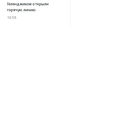
Геленджиком открыли
горячую линию
16:58
Портал поиска доноров
крови для животных
«Одной Крови» заработал
по всей России
16:53
В Тюменской области прошел
кубок по спортивному
ориентированию
«Тюменский формат-2026»
15:19
·
Прислано НКО
Организация «Радость»
открывает сеть
Об агентстве
региональных подразделений
Об агентстве
14:25
·
Прислано НКО
Сотрудники