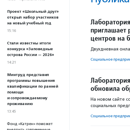
Проект «Школьный друг»
открыл набор участников
Лаборатория
на новый учебный год
приглашает 
15:16
центров на 
Стали известны итоги
Двухдневная онла
конкурса «Заповедные
острова России — 2026»
Социальное предпри­н
14:21
Минтруд представил
Лаборатория
программы повышения
обновила об
квалификации по ранней
помощи
и сопровождаемому
На новом сайте с
проживанию
социальных пред
13:45
Социальное предпри­н
Фонд «Катрен» поможет
внедрить современные