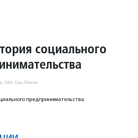
тория социального
инимательства
, ОВЗ, Соц. бизнес
циального предпринимательства
ции