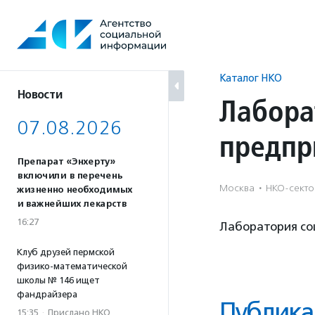
Перейти
к
содержанию
Каталог НКО
Новости
Лабора
07.08.2026
предпр
Препарат «Энхерту»
включили в перечень
Москва
·
НКО-сектор
жизненно необходимых
и важнейших лекарств
16:27
Лаборатория со
Клуб друзей пермской
физико-математической
школы № 146 ищет
фандрайзера
Публика
15:35
·
Прислано НКО