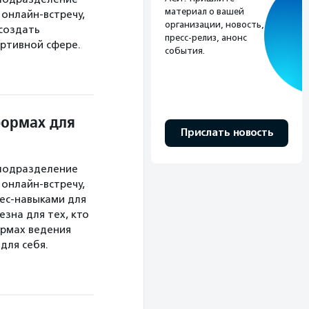
материал о вашей
онлайн-встречу,
организации, новость,
 создать
пресс-релиз, анонс
ртивной сфере.
события.
формах для
Прислать новость
(подразделение
онлайн-встречу,
нес-навыками для
зна для тех, кто
ормах ведения
для себя.