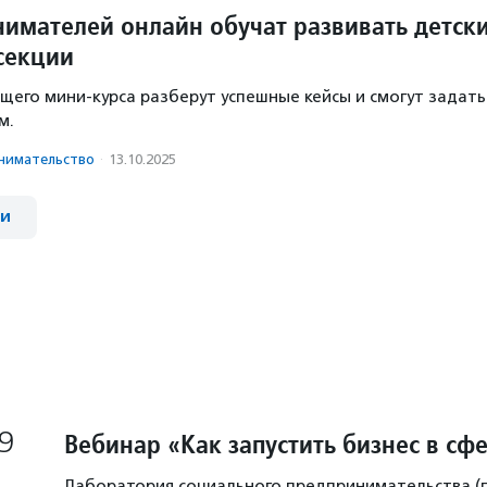
имателей онлайн обучат развивать детск
секции
щего мини-курса разберут успешные кейсы и смогут задать
м.
има­тель­ство
·
13.10.2025
ии
9
Вебинар «Как запустить бизнес в сф
Лаборатория социального предпринимательства 