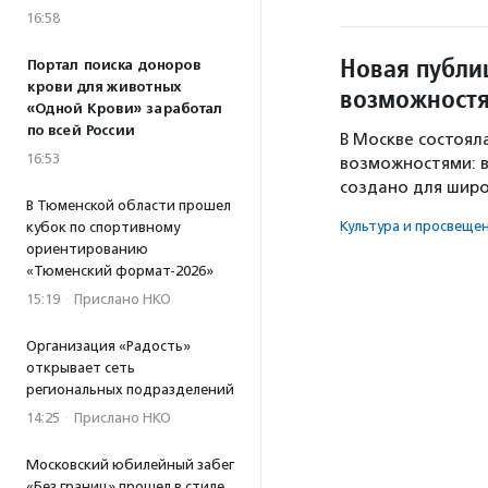
16:58
Новая публи
Портал поиска доноров
крови для животных
возможностям
«Одной Крови» заработал
по всей России
В Москве состоял
16:53
возможностями: в
создано для широ
В Тюменской области прошел
Культура и просвеще
кубок по спортивному
ориентированию
«Тюменский формат-2026»
15:19
·
Прислано НКО
Организация «Радость»
открывает сеть
региональных подразделений
14:25
·
Прислано НКО
Московский юбилейный забег
«Без границ» прошел в стиле