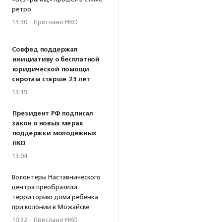
ретро
13:30
·
Прислано НКО
Совфед поддержал
инициативу о бесплатной
юридической помощи
сиротам старше 23 лет
13:19
Президент РФ подписал
закон о новых мерах
поддержки молодежных
НКО
13:04
Волонтеры Наставнического
центра преобразили
территорию дома ребенка
при колонии в Можайске
10:32
·
Прислано НКО