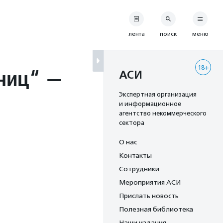
лента
поиск
меню
18+
аниц“ —
АСИ
Экспертная организация
и информационное
агентство некоммерческого
сектора
О нас
Контакты
Сотрудники
Мероприятия АСИ
Прислать новость
Полезная библиотека
Наши издания