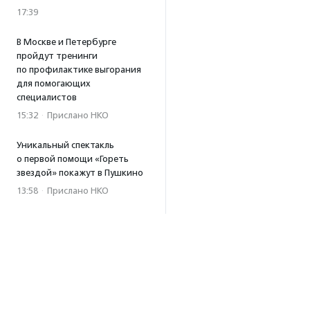
17:39
В Москве и Петербурге
пройдут тренинги
по профилактике выгорания
для помогающих
специалистов
15:32
·
Прислано НКО
Уникальный спектакль
о первой помощи «Гореть
звездой» покажут в Пушкино
13:58
·
Прислано НКО
Как культура помогает
говорить
о благотворительности:
итоги второго «Теплого
вечера с Кольским»
13:55