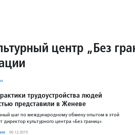
льтурный центр „Без гр
ации
ии
практики трудоустройства людей
стью представили в Женеве
зный шаг по международному обмену опытом в этой
т директор культурного центра «Без границ».
ние
·
06.12.2019