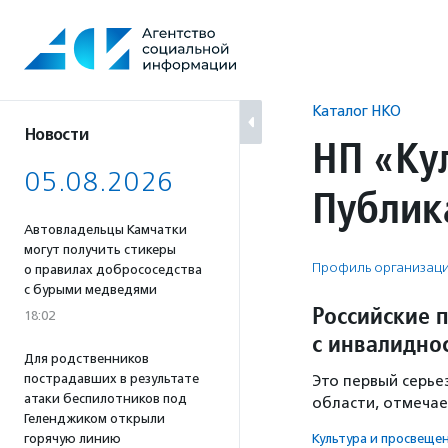
Перейти
к
содержанию
Каталог НКО
Новости
НП «Ку
05.08.2026
Публик
Автовладельцы Камчатки
могут получить стикеры
Профиль организац
о правилах добрососедства
с бурыми медведями
Российские 
18:02
с инвалидно
Для родственников
пострадавших в результате
Это первый серье
атаки беспилотников под
области, отмечае
Геленджиком открыли
горячую линию
Культура и просвеще