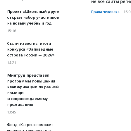
не все сайты рег
Проект «Школьный друг»
Права человека
·
16.0
открыл набор участников
на новый учебный год
15:16
Стали известны итоги
конкурса «Заповедные
острова России — 2026»
14:21
Минтруд представил
программы повышения
квалификации по ранней
помощи
и сопровождаемому
проживанию
13:45
Фонд «Катрен» поможет
внедрить современные