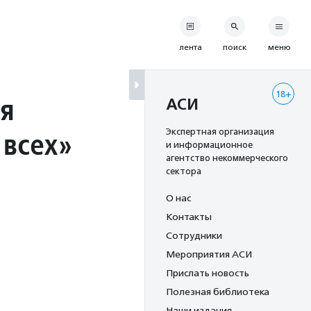
лента
поиск
меню
18+
я
АСИ
 всех»
Экспертная организация
и информационное
агентство некоммерческого
сектора
О нас
Контакты
Сотрудники
Мероприятия АСИ
Прислать новость
Полезная библиотека
Наши издания