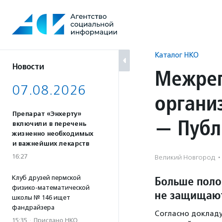
Перейти
к
содержанию
Каталог НКО
Новости
Межрег
07.08.2026
органи
Препарат «Энхерту»
— Публ
включили в перечень
жизненно необходимых
и важнейших лекарств
16:27
Великий Новгород
·
Больше поло
Клуб друзей пермской
физико-математической
не защищаю
школы № 146 ищет
фандрайзера
Согласно докладу
15:35
·
Прислано НКО