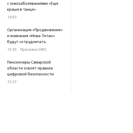
с онкозаболеваниями «Еще
краше в танце»
14:50
Организация «Продвижение»
и компания «Инва-Титан»
будут сотрудничать
13:30
·
Прислано НКО
Пенсионеры Самарской
области освоят правила
цифровой безопасности
13:27
Встреча с Андреем Ургантом
стала лотом аукциона
в поддержку фонда
«Бумажная птица»
11:45
·
Прислано НКО