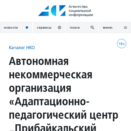
Перейти
к
содержанию
новости
сервисы
поиск
меню
18+
Каталог НКО
Автономная
некоммерческая
организация
«Адаптационно-
педагогический центр
„Прибайкальский