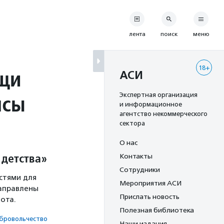
лента
поиск
меню
18+
щи
АСИ
нсы
Экспертная организация
и информационное
агентство некоммерческого
сектора
О нас
 детства»
Контакты
Сотрудники
стями для
Мероприятия АСИ
направлены
Прислать новость
ота.
Полезная библиотека
броволь­чест­во
Наши издания