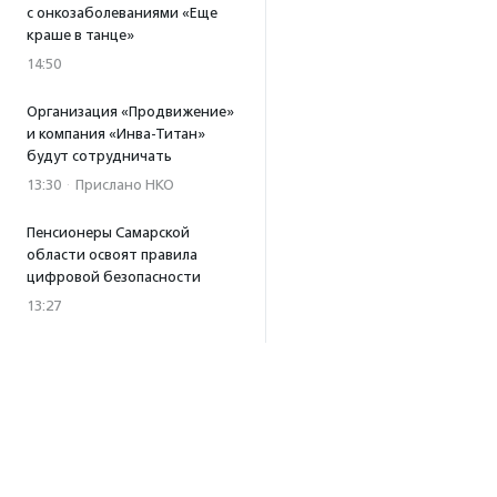
с онкозаболеваниями «Еще
краше в танце»
14:50
Организация «Продвижение»
и компания «Инва-Титан»
будут сотрудничать
13:30
·
Прислано НКО
Пенсионеры Самарской
области освоят правила
цифровой безопасности
13:27
Встреча с Андреем Ургантом
стала лотом аукциона
в поддержку фонда
«Бумажная птица»
11:45
·
Прислано НКО