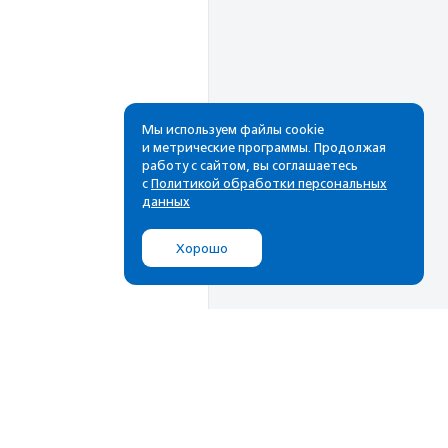
Мы используем файлы cookie
и метрические программы. Продолжая
работу с сайтом, вы соглашаетесь
Рассылка
с
Политикой обработки персональных
данных
Cамые свежие новости,
лучшие материалы в вашем
Хорошо
почтовом ящике
Подписаться