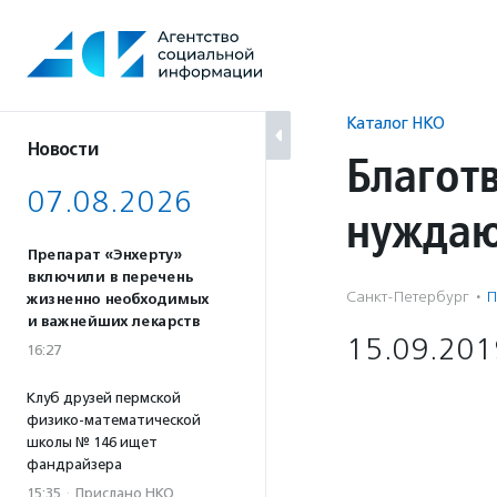
Перейти
к
содержанию
Каталог НКО
Новости
Благот
07.08.2026
нужда
Препарат «Энхерту»
включили в перечень
Санкт-Петербург
·
П
жизненно необходимых
и важнейших лекарств
15.09.201
16:27
Клуб друзей пермской
физико-математической
школы № 146 ищет
фандрайзера
15:35
·
Прислано НКО