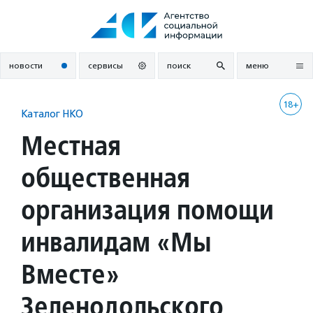
Перейти
к
содержанию
новости
сервисы
поиск
меню
18+
Каталог НКО
Местная
общественная
организация помощи
инвалидам «Мы
Вместе»
Зеленодольского