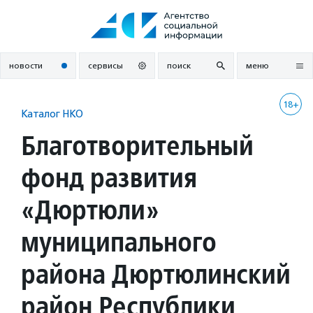
Перейти
к
содержанию
новости
сервисы
поиск
меню
18+
Каталог НКО
Благотворительный
фонд развития
«Дюртюли»
муниципального
района Дюртюлинский
район Республики