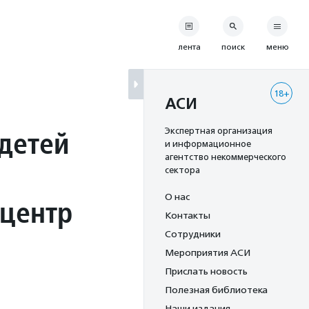
лента
поиск
меню
18+
АСИ
детей
Экспертная организация
и информационное
агентство некоммерческого
сектора
О нас
 центр
Контакты
Сотрудники
Мероприятия АСИ
Прислать новость
Полезная библиотека
Наши издания