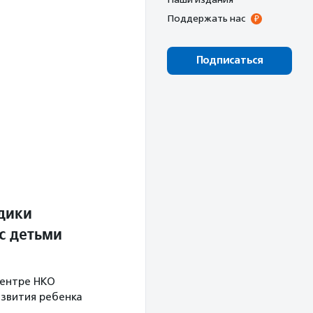
Поддержать нас
Подписаться
дики
с детьми
центре НКО
азвития ребенка