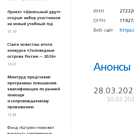
ИНН
27232
Проект «Школьный друг»
открыл набор участников
ОГРН
11927
на новый учебный год
Веб-сайт
https:
15:16
Стали известны итоги
конкурса «Заповедные
острова России — 2026»
Анонсы
14:21
Минтруд представил
программы повышения
28.03.202
квалификации по ранней
помощи
30.03.20
и сопровождаемому
проживанию
13:45
Фонд «Катрен» поможет
внедрить современные