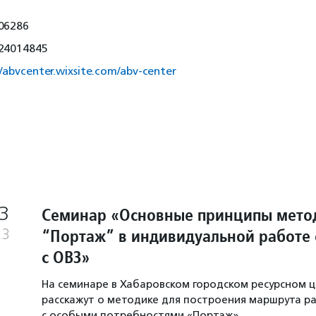
06286
24014845
//abvcenter.wixsite.com/abv-center
3
Семинар «Основные принципы мето
“Портаж” в индивидуальной работе 
23
с ОВЗ»
На семинаре в Хабаровском городском ресурсном 
расскажут о методике для построения маршрута р
с особыми потребностями «Портаж».…