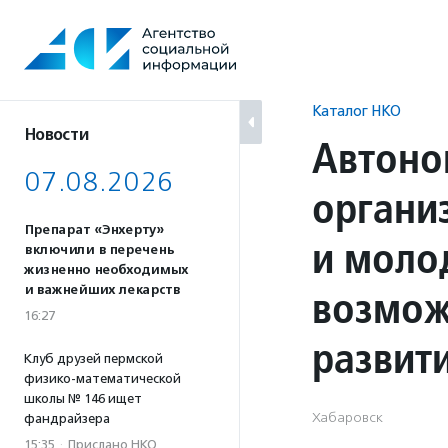
Перейти
к
содержанию
Каталог НКО
Новости
Автоно
07.08.2026
органи
Препарат «Энхерту»
и моло
включили в перечень
жизненно необходимых
возмож
и важнейших лекарств
16:27
развит
Клуб друзей пермской
физико-математической
школы № 146 ищет
Хабаровск
фандрайзера
15:35
·
Прислано НКО