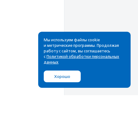
Мы используем файлы cookie
и метрические программы. Продолжая
работу с сайтом, вы соглашаетесь
Рассылка
с
Политикой обработки персональных
данных
Cамые свежие новости,
лучшие материалы в вашем
Хорошо
почтовом ящике
Подписаться