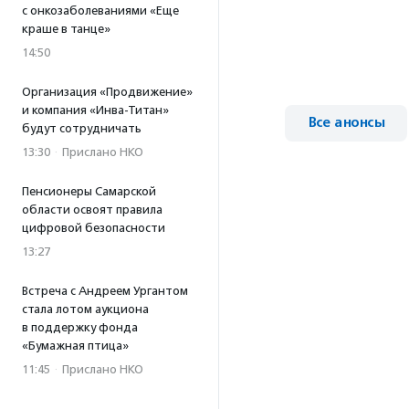
с онкозаболеваниями «Еще
краше в танце»
14:50
Организация «Продвижение»
и компания «Инва-Титан»
Все анонсы
будут сотрудничать
13:30
·
Прислано НКО
Пенсионеры Самарской
области освоят правила
цифровой безопасности
13:27
Встреча с Андреем Ургантом
стала лотом аукциона
в поддержку фонда
«Бумажная птица»
11:45
·
Прислано НКО