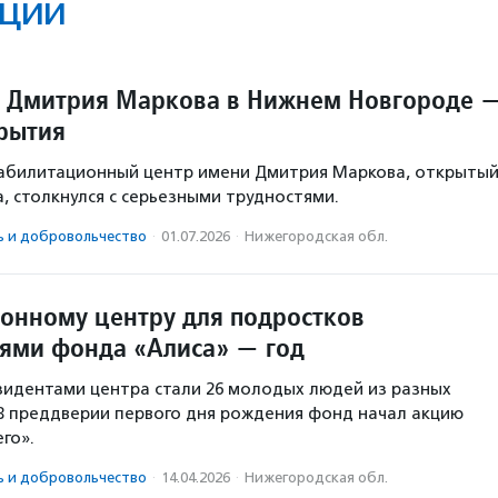
ции
 Дмитрия Маркова в Нижнем Новгороде 
крытия
абилитационный центр имени Дмитрия Маркова, открыты
а, столкнулся с серьезными трудностями.
ь и доброволь­чест­во
·
01.07.2026
·
Нижегородская обл.
онному центру для подростков
тями фонда «Алиса» — год
зидентами центра стали 26 молодых людей из разных
 В преддверии первого дня рождения фонд начал акцию
го».
ь и доброволь­чест­во
·
14.04.2026
·
Нижегородская обл.