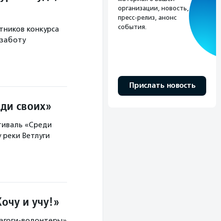
организации, новость,
пресс-релиз, анонс
события.
тников конкурса
 заботу
Прислать новость
ди своих»
тиваль «Среди
у реки Ветлуги
очу и учу!»
агоги-волонтеры»