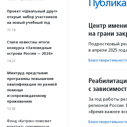
Публика
Проект «Школьный друг»
открыл набор участников
на новый учебный год
Центр имени
15:16
на грани за
Стали известны итоги
Подростковый ре
конкурса «Заповедные
в апреле 2025 год
острова России — 2026»
Благотвори­тель­ност
14:21
Минтруд представил
Реабилитаци
программы повышения
квалификации по ранней
с зависимос
помощи
и сопровождаемому
За год работы ре
проживанию
регионов России.
13:45
«Время важнее все
Фонд «Катрен» поможет
Благотвори­тель­ност
внедрить современные