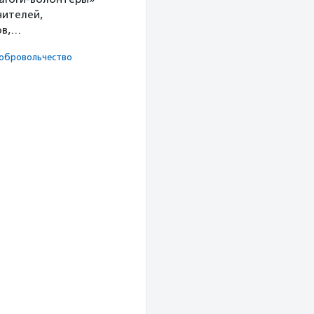
чителей,
ов,…
оброволь­чест­во