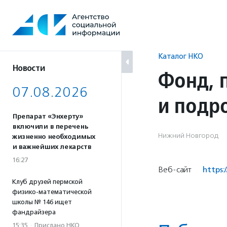
Перейти
к
содержанию
Каталог НКО
Новости
Фонд, 
07.08.2026
и подр
Препарат «Энхерту»
включили в перечень
Нижний Новгород
жизненно необходимых
и важнейших лекарств
16:27
Веб-сайт
https:/
Клуб друзей пермской
физико-математической
школы № 146 ищет
фандрайзера
15:35
·
Прислано НКО