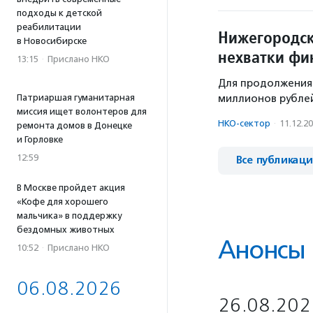
подходы к детской
реабилитации
Нижегородск
в Новосибирске
нехватки фи
13:15
·
Прислано НКО
Для продолжения 
Патриаршая гуманитарная
миллионов рубле
миссия ищет волонтеров для
НКО-сектор
·
11.12.2
ремонта домов в Донецке
и Горловке
12:59
Все публикац
В Москве пройдет акция
«Кофе для хорошего
мальчика» в поддержку
бездомных животных
Анонсы
10:52
·
Прислано НКО
06.08.2026
26.08.202