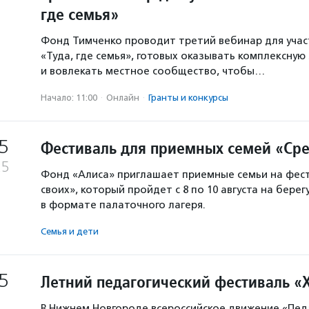
где семья»
Фонд Тимченко проводит третий вебинар для учас
«Туда, где семья», готовых оказывать комплексную
и вовлекать местное сообщество, чтобы…
Начало: 11:00
·
Онлайн
·
Гранты и конкурсы
5
Фестиваль для приемных семей «Сре
25
Фонд «Алиса» приглашает приемные семьи на фес
своих», который пройдет с 8 по 10 августа на берег
в формате палаточного лагеря.
Семья и дети
5
Летний педагогический фестиваль «Х
В Нижнем Новгороде всероссийское движение «Пед