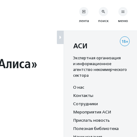
лента
поиск
меню
18+
АСИ
«Алиса»
Экспертная организация
и информационное
агентство некоммерческого
сектора
О нас
Контакты
Сотрудники
Мероприятия АСИ
Прислать новость
Полезная библиотека
Наши издания