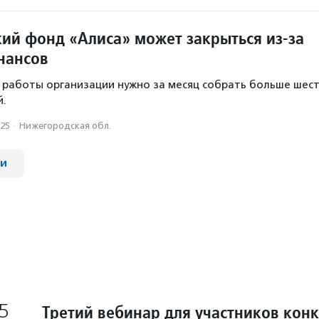
ий фонд «Алиса» может закрыться из-за
нансов
работы организации нужно за месяц собрать больше шес
й.
025
·
Нижегородская обл.
ии
5
Третий вебинар для участников конк