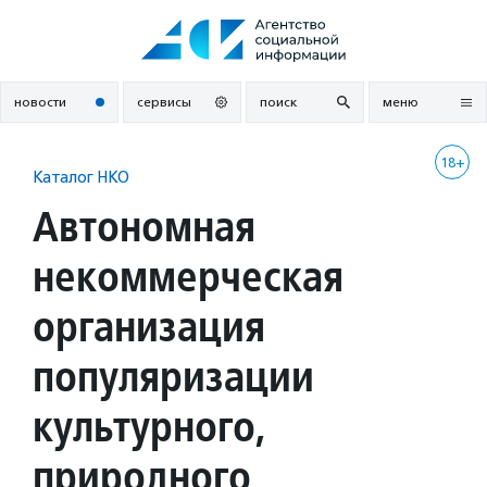
Перейти
к
содержанию
новости
сервисы
поиск
меню
18+
Каталог НКО
Автономная
некоммерческая
организация
популяризации
культурного,
природного