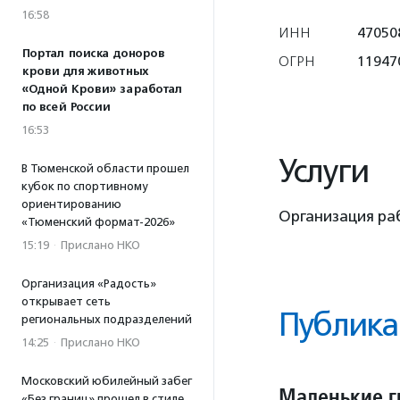
16:58
ИНН
47050
Портал поиска доноров
ОГРН
11947
крови для животных
«Одной Крови» заработал
по всей России
16:53
Услуги
В Тюменской области прошел
кубок по спортивному
ориентированию
Организация ра
«Тюменский формат-2026»
15:19
·
Прислано НКО
Организация «Радость»
открывает сеть
Публика
региональных подразделений
14:25
·
Прислано НКО
Московский юбилейный забег
Маленькие г
«Без границ» прошел в стиле