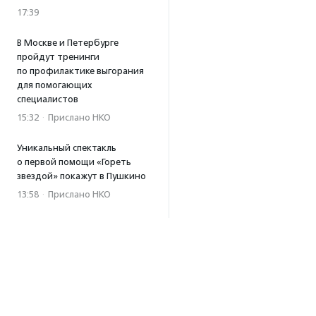
17:39
В Москве и Петербурге
пройдут тренинги
по профилактике выгорания
для помогающих
специалистов
15:32
·
Прислано НКО
Уникальный спектакль
о первой помощи «Гореть
звездой» покажут в Пушкино
13:58
·
Прислано НКО
Как культура помогает
говорить
о благотворительности:
итоги второго «Теплого
вечера с Кольским»
13:55