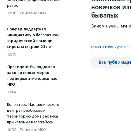
новичков ил
ретро
бывалых
13:30
·
Прислано НКО
Зачем нужны муни
Совфед поддержал
инициативу о бесплатной
юридической помощи
сиротам старше 23 лет
Гранты и конкурсы
·
2
13:19
Все публикац
Президент РФ подписал
закон о новых мерах
поддержки молодежных
НКО
13:04
Волонтеры Наставнического
центра преобразили
территорию дома ребенка
при колонии в Можайске
10:32
·
Прислано НКО