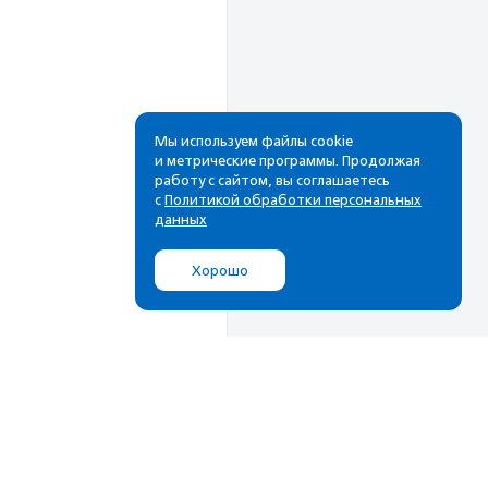
Мы используем файлы cookie
и метрические программы. Продолжая
работу с сайтом, вы соглашаетесь
Рассылка
с
Политикой обработки персональных
данных
Cамые свежие новости,
лучшие материалы в вашем
Хорошо
почтовом ящике
Подписаться