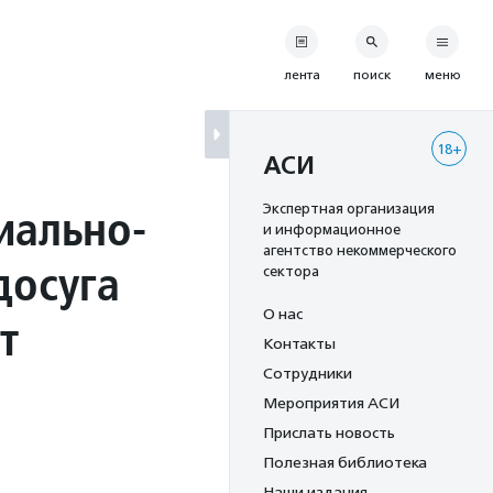
лента
поиск
меню
18+
АСИ
иально-
Экспертная организация
и информационное
агентство некоммерческого
досуга
сектора
О нас
т
Контакты
Сотрудники
Мероприятия АСИ
Прислать новость
Полезная библиотека
Наши издания