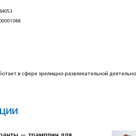
84053
00001088
ботает в сфере зрелищно-развлекательной деятельно
ции
ранты — трамплин для