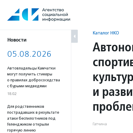
Перейти
к
содержанию
Каталог НКО
Новости
Автоно
05.08.2026
спорти
Автовладельцы Камчатки
культу
могут получить стикеры
о правилах добрососедства
и разви
с бурыми медведями
18:02
пробле
Для родственников
пострадавших в результате
атаки беспилотников под
Гатчина
Геленджиком открыли
горячую линию