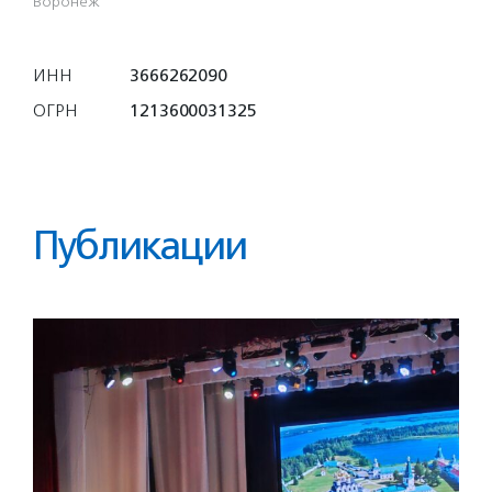
Воронеж
ИНН
3666262090
ОГРН
1213600031325
Публикации