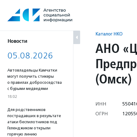
Перейти
к
содержанию
Каталог НКО
Новости
АНО «Ц
05.08.2026
Предпр
Автовладельцы Камчатки
(Омск)
могут получить стикеры
о правилах добрососедства
с бурыми медведями
18:02
ИНН
55041
Для родственников
ОГРН
12055
пострадавших в результате
атаки беспилотников под
Геленджиком открыли
горячую линию