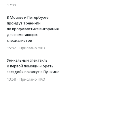
17:39
В Москве и Петербурге
пройдут тренинги
по профилактике выгорания
для помогающих
специалистов
15:32
·
Прислано НКО
Уникальный спектакль
о первой помощи «Гореть
звездой» покажут в Пушкино
13:58
·
Прислано НКО
Как культура помогает
говорить
о благотворительности:
итоги второго «Теплого
вечера с Кольским»
13:55