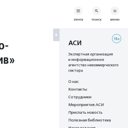
лента
поиск
меню
18+
о-
АСИ
ив»
Экспертная организация
и информационное
агентство некоммерческого
сектора
О нас
Контакты
Сотрудники
Мероприятия АСИ
Прислать новость
Полезная библиотека
Наши издания