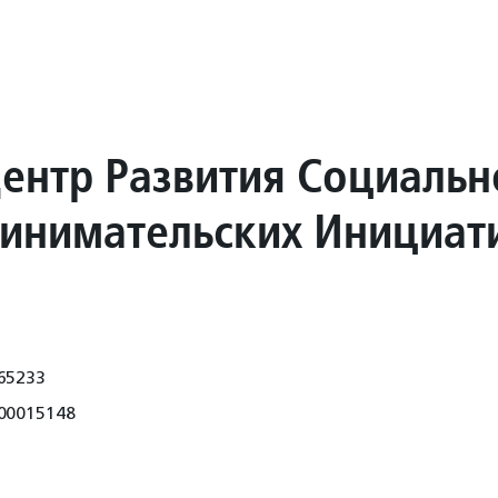
ентр Развития Социальн
инимательских Инициат
65233
00015148