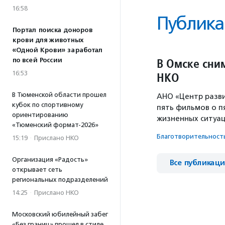
16:58
Публика
Портал поиска доноров
крови для животных
«Одной Крови» заработал
В Омске сни
по всей России
16:53
НКО
В Тюменской области прошел
АНО «Центр разв
кубок по спортивному
пять фильмов о п
ориентированию
жизненных ситуац
«Тюменский формат-2026»
Благотвори­тель­ност
15:19
·
Прислано НКО
Организация «Радость»
Все публикац
открывает сеть
региональных подразделений
14:25
·
Прислано НКО
Московский юбилейный забег
«Без границ» прошел в стиле