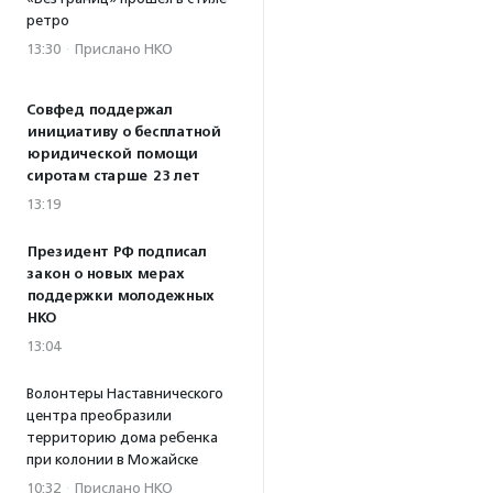
ретро
13:30
·
Прислано НКО
Совфед поддержал
инициативу о бесплатной
юридической помощи
сиротам старше 23 лет
13:19
Президент РФ подписал
закон о новых мерах
поддержки молодежных
НКО
13:04
Волонтеры Наставнического
центра преобразили
территорию дома ребенка
при колонии в Можайске
10:32
·
Прислано НКО