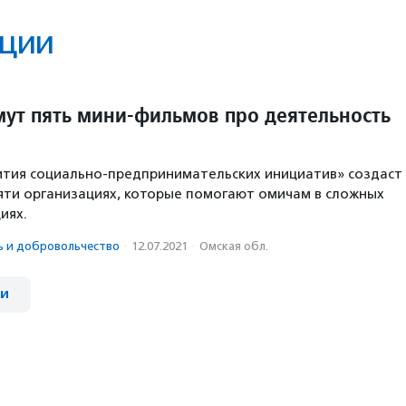
ции
мут пять мини-фильмов про деятельность
ития социально-предпринимательских инициатив» создаст
яти организациях, которые помогают омичам в сложных
иях.
ь и доброволь­чест­во
·
12.07.2021
·
Омская обл.
ии