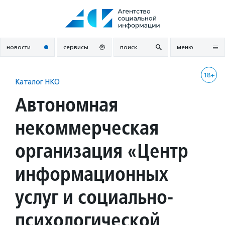
Перейти
к
содержанию
новости
сервисы
поиск
меню
18+
Каталог НКО
Автономная
некоммерческая
организация «Центр
информационных
услуг и социально-
психологической