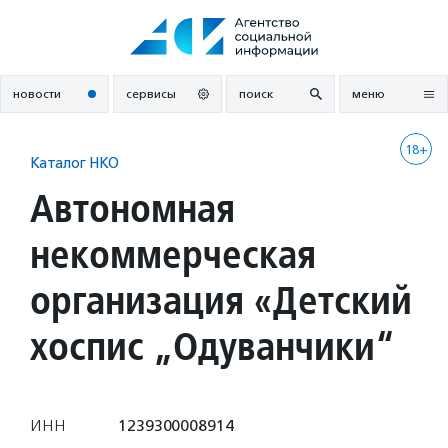
Перейти
к
содержанию
новости
сервисы
поиск
меню
18+
Каталог НКО
Автономная
некоммерческая
организация «Детский
хоспис „Одуванчики“
ИНН
1239300008914