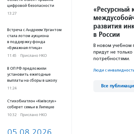
цифровой безопасности
«Ресурсный 
13:27
междусобойч
развития ин
Встреча с Андреем Ургантом
в России
стала лотом аукциона
в поддержку фонда
В новом учебном
«Бумажная птица»
придут не только
11:45
·
Прислано НКО
потребностями.
В ОП РФ предложили
Люди с инвалидност
установить ежегодные
выплаты на сборы в школу
Все публикац
11:24
Стихобиатлон «Км/вслух»
соберет семьи в Липецке
10:32
·
Прислано НКО
05.08.2026