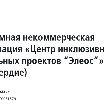
мная некоммерческая
зация «Центр инклюзив
ьных проектов “Элеос”»
ердие)
92257
00051579