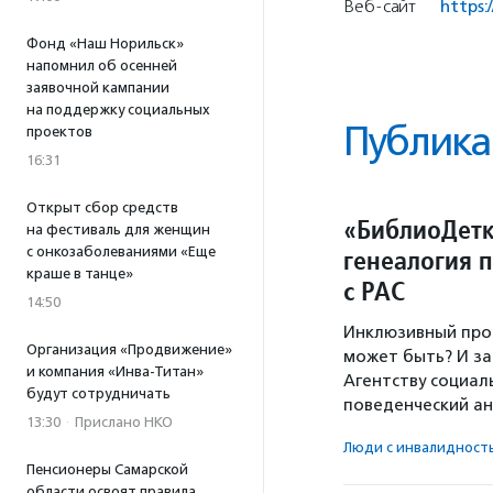
Веб-сайт
https:
Фонд «Наш Норильск»
напомнил об осенней
заявочной кампании
на поддержку социальных
Публика
проектов
16:31
Открыт сбор средств
«БиблиоДетк
на фестиваль для женщин
с онкозаболеваниями «Еще
генеалогия 
краше в танце»
с РАС
14:50
Инклюзивный прое
Организация «Продвижение»
может быть? И за
и компания «Инва-Титан»
Агентству социал
будут сотрудничать
поведенческий а
13:30
·
Прислано НКО
Люди с инвалидност
Пенсионеры Самарской
области освоят правила