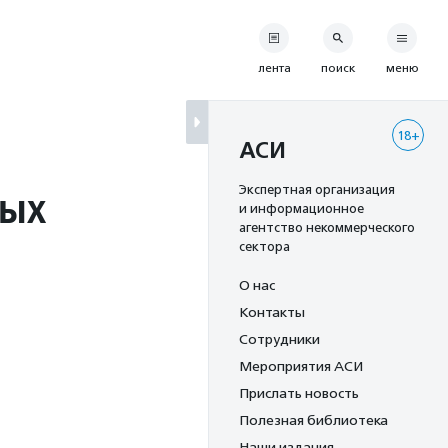
лента
поиск
меню
18+
АСИ
ных
Экспертная организация
и информационное
агентство некоммерческого
сектора
О нас
Контакты
Сотрудники
Мероприятия АСИ
Прислать новость
Полезная библиотека
Наши издания