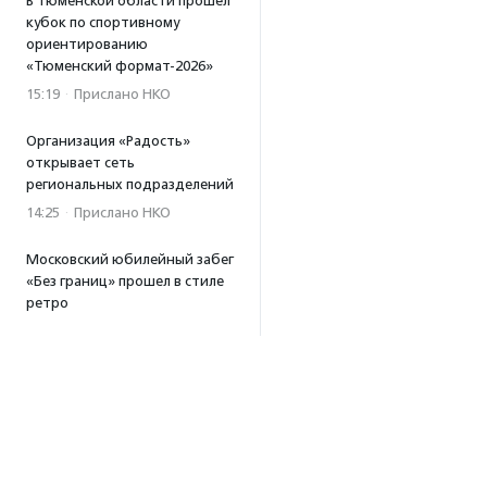
В Тюменской области прошел
кубок по спортивному
ориентированию
«Тюменский формат-2026»
15:19
·
Прислано НКО
Организация «Радость»
открывает сеть
региональных подразделений
14:25
·
Прислано НКО
Московский юбилейный забег
«Без границ» прошел в стиле
ретро
13:30
·
Прислано НКО
Совфед поддержал
инициативу о бесплатной
юридической помощи
сиротам старше 23 лет
13:19