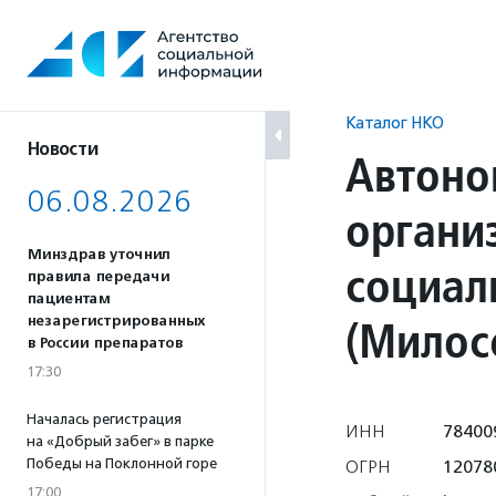
Перейти
к
содержанию
Каталог НКО
Новости
Автоно
06.08.2026
органи
Минздрав уточнил
социал
правила передачи
пациентам
(Милос
незарегистрированных
в России препаратов
17:30
Началась регистрация
ИНН
78400
на «Добрый забег» в парке
Победы на Поклонной горе
ОГРН
12078
17:00