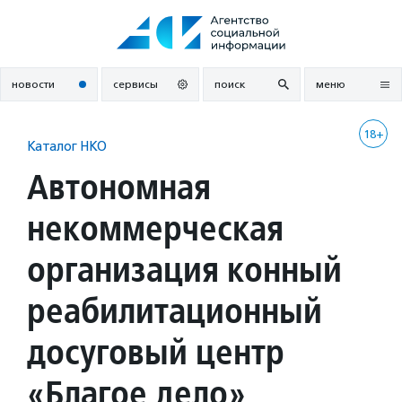
Перейти
к
содержанию
новости
сервисы
поиск
меню
18+
Каталог НКО
Автономная
некоммерческая
организация конный
реабилитационный
досуговый центр
«Благое дело»