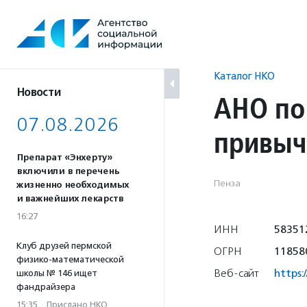
Перейти
к
содержанию
Каталог НКО
Новости
АНО по
07.08.2026
привыч
Препарат «Энхерту»
включили в перечень
Пенза
жизненно необходимых
и важнейших лекарств
16:27
ИНН
58351
Клуб друзей пермской
ОГРН
11858
физико-математической
Веб-сайт
https:
школы № 146 ищет
фандрайзера
15:35
·
Прислано НКО