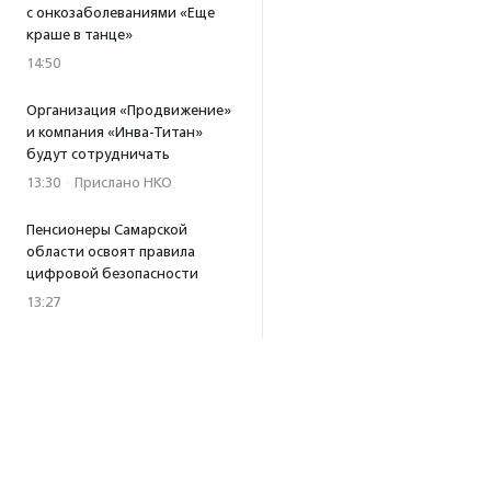
с онкозаболеваниями «Еще
краше в танце»
14:50
Организация «Продвижение»
и компания «Инва-Титан»
будут сотрудничать
13:30
·
Прислано НКО
Пенсионеры Самарской
области освоят правила
цифровой безопасности
13:27
Встреча с Андреем Ургантом
стала лотом аукциона
в поддержку фонда
«Бумажная птица»
11:45
·
Прислано НКО