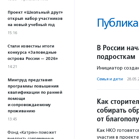
Проект «Школьный друг»
открыл набор участников
Публика
на новый учебный год
15:16
В России на
Стали известны итоги
конкурса «Заповедные
подросткам
острова России — 2026»
14:21
Инициатор созда
Семья и дети
·
28.05.
Минтруд представил
программы повышения
квалификации по ранней
помощи
Как сторите
и сопровождаемому
собирать об
проживанию
от благопол
13:45
Как НКО готовятс
Фонд «Катрен» поможет
участия в проекте
внедрить современные