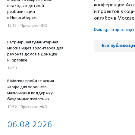
конференции Ассо
подходы к детской
и проектов в соц
реабилитации
в Новосибирске
октября в Москве
13:15
·
Прислано НКО
Культура и просвеще
Патриаршая гуманитарная
Все публикац
миссия ищет волонтеров для
ремонта домов в Донецке
и Горловке
12:59
В Москве пройдет акция
«Кофе для хорошего
мальчика» в поддержку
бездомных животных
10:52
·
Прислано НКО
06.08.2026