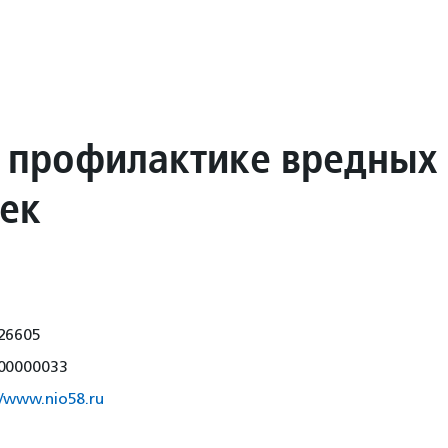
 профилактике вредных
ек
26605
00000033
//www.nio58.ru