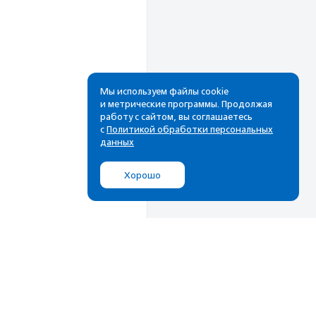
Мы используем файлы cookie
и метрические программы. Продолжая
работу с сайтом, вы соглашаетесь
Рассылка
с
Политикой обработки персональных
данных
Cамые свежие новости,
лучшие материалы в вашем
Хорошо
почтовом ящике
Подписаться