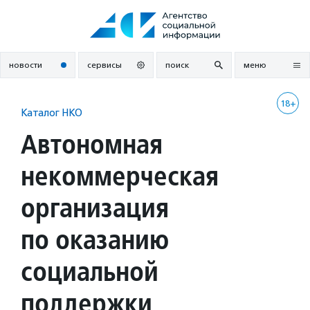
Перейти
к
содержанию
новости
сервисы
поиск
меню
18+
Каталог НКО
Автономная
некоммерческая
организация
по оказанию
социальной
поддержки