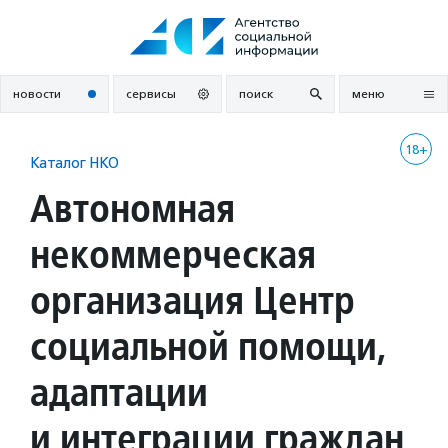
Перейти
к
содержанию
новости
сервисы
поиск
меню
18+
Каталог НКО
Автономная
некоммерческая
организация Центр
социальной помощи,
адаптации
и интеграции граждан