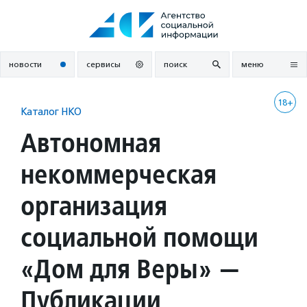
Перейти
к
содержанию
новости
сервисы
поиск
меню
18+
Каталог НКО
Автономная
некоммерческая
организация
социальной помощи
«Дом для Веры» —
Публикации