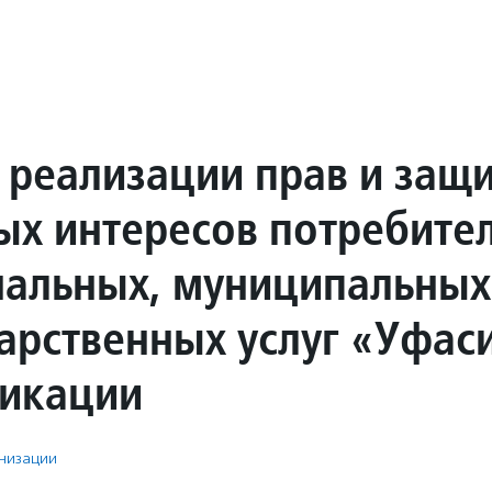
 реализации прав и защ
ых интересов потребите
альных, муниципальных
дарственных услуг «Уфас
икации
низации