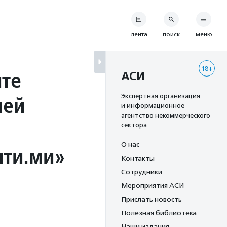
лента
поиск
меню
18+
ите
АСИ
лей
Экспертная организация
и информационное
агентство некоммерческого
сектора
О нас
ити.ми»
Контакты
Сотрудники
Мероприятия АСИ
Прислать новость
Полезная библиотека
Наши издания