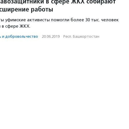
авозащитники в сфере ЖКХ собирают
асширение работы
ты уфимские активисты помогли более 30 тыс. человек
 в сфере ЖКХ.
ь и доброволь­чест­во
·
20.06.2019
·
Респ. Башкортостан