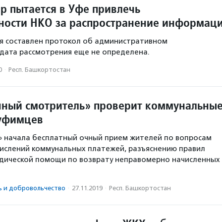
р пытается в Уфе привлечь
нности НКО за распространение информац
я составлен протокол об административном
дата рассмотрения еще не определена.
0
·
Респ. Башкортостан
ный смотритель» проверит коммунальны
 уфимцев
» начала бесплатный очный прием жителей по вопросам
ислений коммунальных платежей, разъяснению правил
идической помощи по возврату неправомерно начисленных
ь и доброволь­чест­во
·
27.11.2019
·
Респ. Башкортостан