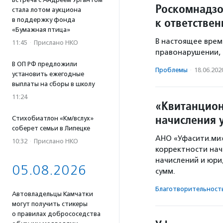
Роскомнадзо
стала лотом аукциона
к ответстве
в поддержку фонда
«Бумажная птица»
В настоящее врем
11:45
·
Прислано НКО
правонарушении, 
В ОП РФ предложили
Проблемы
·
18.06.202
установить ежегодные
выплаты на сборы в школу
11:24
«Квитанцион
начисления
Стихобиатлон «Км/вслух»
соберет семьи в Липецке
АНО «Уфасити.ми
10:32
·
Прислано НКО
корректности нач
начислений и юр
05.08.2026
сумм.
Благотвори­тель­ност
Автовладельцы Камчатки
могут получить стикеры
о правилах добрососедства