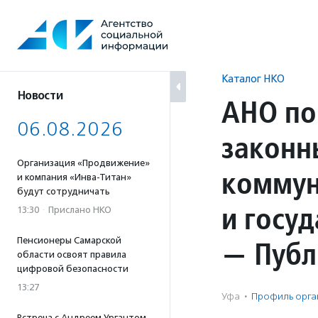
Перейти
к
содержанию
Каталог НКО
Новости
АНО по
06.08.2026
законн
Организация «Продвижение»
коммун
и компания «Инва-Титан»
будут сотрудничать
и госу
13:30
·
Прислано НКО
Пенсионеры Самарской
— Публ
области освоят правила
цифровой безопасности
13:27
Уфа
·
Профиль орга
Встреча с Андреем Ургантом