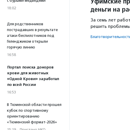
Уфимские пр
с бурыми медведями
деньги на р
18:02
За семь лет рабо
Для родственников
решить проблемы
пострадавших в результате
атаки беспилотников под
Благотвори­тель­ност
Геленджиком открыли
горячую линию
16:58
Портал поиска доноров
крови для животных
«Одной Крови» заработал
по всей России
16:53
В Тюменской области прошел
кубок по спортивному
ориентированию
«Тюменский формат-2026»
15:19
·
Прислано НКО