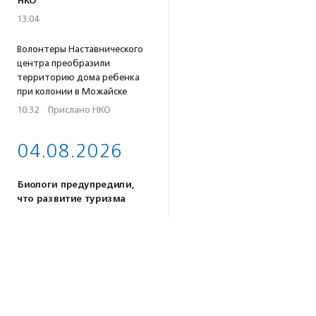
НКО
13:04
Волонтеры Наставнического
центра преобразили
территорию дома ребенка
при колонии в Можайске
10:32
·
Прислано НКО
04.08.2026
Биологи предупредили,
что развитие туризма
на Камчатке может
навредить косаткам
17:59
Почти половина
соцпредприятий России
сосредоточена в 10 регионах