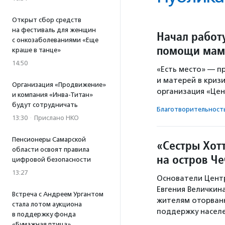
Открыт сбор средств
на фестиваль для женщин
Начал работ
с онкозаболеваниями «Еще
помощи ма
краше в танце»
14:50
«Есть место» — п
и матерей в криз
Организация «Продвижение»
организация «Цен
и компания «Инва-Титан»
будут сотрудничать
Благотвори­тель­ност
13:30
·
Прислано НКО
Пенсионеры Самарской
«Сестры Хот
области освоят правила
на остров Ч
цифровой безопасности
13:27
Основатели Центр
Евгения Величкин
Встреча с Андреем Ургантом
жителям оторванн
стала лотом аукциона
поддержку насе
в поддержку фонда
«Бумажная птица»