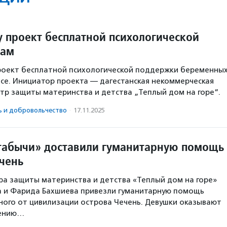
у проект бесплатной психологической
мам
роект бесплатной психологической поддержки беременны
исе. Инициатор проекта — дагестанская некоммерческая
тр защиты материнства и детства „Теплый дом на горе“.
ь и доброволь­чест­во
·
17.11.2025
табычи» доставили гуманитарную помощь
ечень
а защиты материнства и детства «Теплый дом на горе»
а и Фарида Бахшиева привезли гуманитарную помощь
ого от цивилизации острова Чечень. Девушки оказывают
лению…