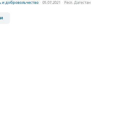
ь и доброволь­чест­во
·
05.07.2021
·
Респ. Дагестан
ии