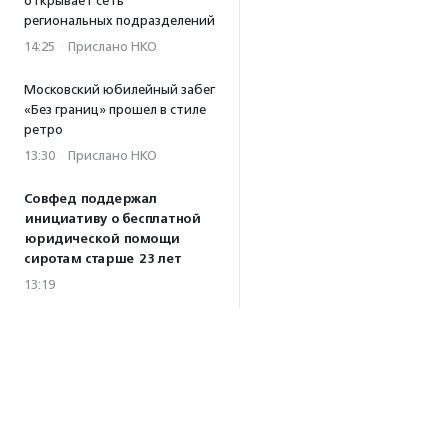
открывает сеть
региональных подразделений
14:25
·
Прислано НКО
Московский юбилейный забег
«Без границ» прошел в стиле
ретро
13:30
·
Прислано НКО
Совфед поддержал
инициативу о бесплатной
юридической помощи
сиротам старше 23 лет
13:19
Президент РФ подписал
закон о новых мерах
поддержки молодежных
НКО
13:04