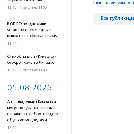
Благотвори­тель­ност
11:45
·
Прислано НКО
Все публикац
В ОП РФ предложили
установить ежегодные
выплаты на сборы в школу
11:24
Стихобиатлон «Км/вслух»
соберет семьи в Липецке
10:32
·
Прислано НКО
05.08.2026
Автовладельцы Камчатки
могут получить стикеры
о правилах добрососедства
с бурыми медведями
18:02