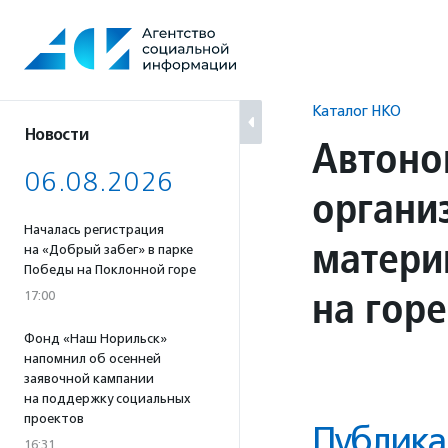
Перейти
к
содержанию
Каталог НКО
Новости
Автоно
06.08.2026
органи
Началась регистрация
матери
на «Добрый забег» в парке
Победы на Поклонной горе
на гор
17:00
Фонд «Наш Норильск»
напомнил об осенней
заявочной кампании
на поддержку социальных
проектов
Публика
16:31