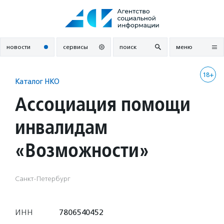
Перейти
к
содержанию
новости
сервисы
поиск
меню
18+
Каталог НКО
Ассоциация помощи
инвалидам
«Возможности»
Санкт-Петербург
ИНН
7806540452