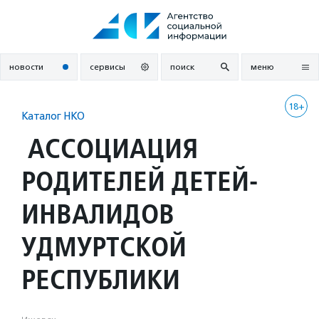
Перейти
к
содержанию
новости
сервисы
поиск
меню
18+
Каталог НКО
АССОЦИАЦИЯ
РОДИТЕЛЕЙ ДЕТЕЙ-
ИНВАЛИДОВ
УДМУРТСКОЙ
РЕСПУБЛИКИ