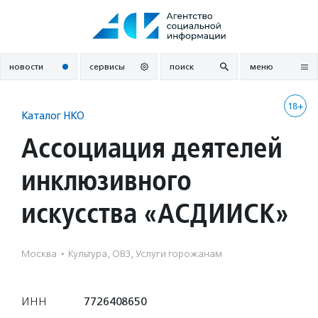
Перейти
к
содержанию
новости
сервисы
поиск
меню
18+
Каталог НКО
Ассоциация деятелей
инклюзивного
искусства «АСДИИСК»
Москва
·
Культура, ОВЗ, Услуги горожанам
ИНН
7726408650