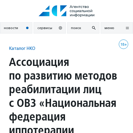
Перейти
к
содержанию
новости
сервисы
поиск
меню
18+
Каталог НКО
Ассоциация
по развитию методов
реабилитации лиц
с ОВЗ «Национальная
федерация
иппотерапии