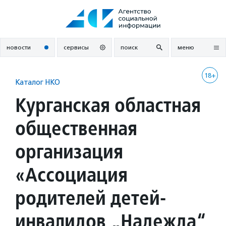
Перейти
к
содержанию
новости
сервисы
поиск
меню
18+
Каталог НКО
Курганская областная
общественная
организация
«Ассоциация
родителей детей-
инвалидов „Надежда“