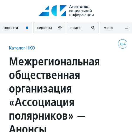
Перейти
к
содержанию
новости
сервисы
поиск
меню
18+
Каталог НКО
Межрегиональная
общественная
организация
«Ассоциация
полярников» —
Анонсы