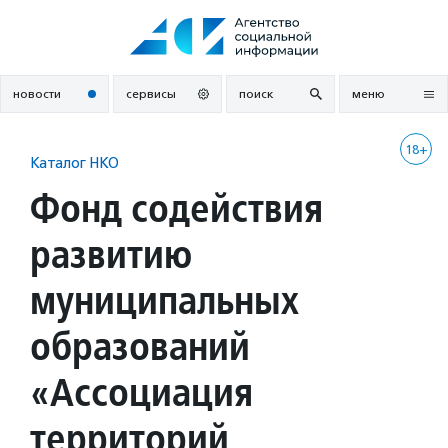
Перейти
к
содержанию
новости
сервисы
поиск
меню
18+
Каталог НКО
Фонд содействия
развитию
муниципальных
образований
«Ассоциация
территорий