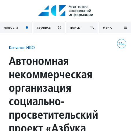
Перейти
к
содержанию
новости
сервисы
поиск
меню
18+
Каталог НКО
Автономная
некоммерческая
организация
социально-
просветительский
проект «Азбука